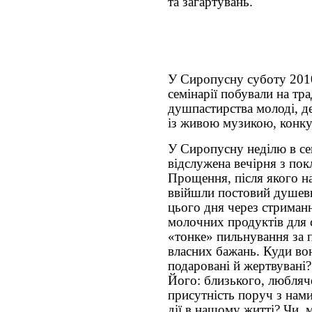
та загартувань.
У Сиропусну суботу 201
семінарії побували на тр
душпастирства молоді, д
із живою музикою, конку
У Сиропусну неділю в сем
відслужена вечірня з пок
Прощення, після якого на
ввійшли постовий душевн
цього дня через стриман
молочних продуктів для 
«тонке» пильнування за 
власних бажань. Куди во
подаровані й жертвувані
Його: близького, любля
присутність поруч з нами
дії в нашому житті? Чи,