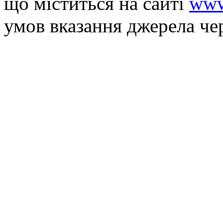
що мiститься на сайті
www
умов вказання джерела че