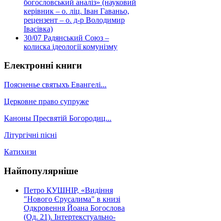
богословський аналіз» (науковий
керівник – о. ліц. Іван Гаваньо,
рецензент – о. д-р Володимир
Івасівка)
30/07
Радянський Союз –
колиска ідеології комунізму
Електронні книги
Поясненье святыхъ Евангелі...
Церковне право супруже
Каноны Пресвятій Богородиц...
Літургічні пісні
Катихизи
Найпопулярніше
Петро КУШНІР, «Видіння
"Нового Єрусалима" в книзі
Одкровення Йоана Богослова
(Од. 21). Інтертекстуально-