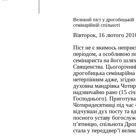
Великий піст у дрогобицькій
семінарійній спільноті
Вівторок, 16 лютого 201
Піст не є якимось непр
періодом, а особливою п
семінариста на його шля
Священства. Цьогорічний
дрогобицька семінарійна 
нетерпінням адже, згідно
духовна мандрівка Чотир
надзвичайно рано (15 січ
Господнього). Приготува
Чотиридесятниці під час 
відчувши дух посту та в
посного уставу богослужі
п’ятницю, спільнота Дрог
стала у переддвер’ї вели