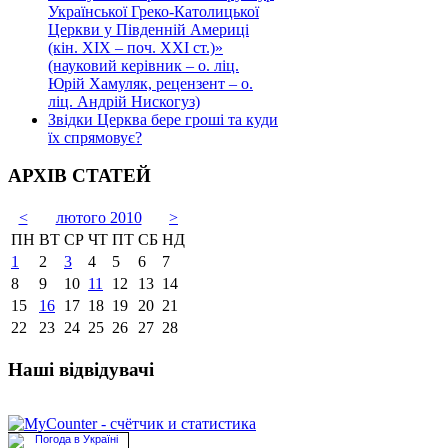
Української Греко-Католицької
Церкви у Південній Америці
(кін. ХІХ – поч. ХХІ ст.)»
(науковий керівник – о. ліц.
Юрій Хамуляк, рецензент – о.
ліц. Андрій Нискогуз)
Звідки Церква бере гроші та куди
їх спрямовує?
АРХІВ СТАТЕЙ
<
лютого 2010
>
ПН
ВТ
СР
ЧТ
ПТ
СБ
НД
1
2
3
4
5
6
7
8
9
10
11
12
13
14
15
16
17
18
19
20
21
22
23
24
25
26
27
28
Наші відвідувачі