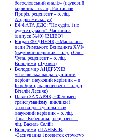
богословський аналіз» (науковий
керівник – о. ліц. Ростислав
Приріз, рецензент – о. ліц.
Андрій Нискогуз)
ЕФФАТА ДДС: "Не судіть і не
будете суджені". Частина 2
(випуск №40) [ВІДЕО]
Богдан ФЕДИНЯК, «Маріологія
папи Римського Венедикта XVI»
(науковий керівник – о. д-р Олег
Чупа, рецензент – о. ліц.
Володимир Тухлян)
Володимир АНДРУХІВ,
«Почаївська лавра в унійний
період» (науковий керівник – п.
Ігор Бриндак, рецензент – о. д-р
Віталій Лесняк)
Павло ЗАХАРЯК, «Феномен
трансгуманізму: виклики і
загрози для суспільства»
(науковий керівник – о. ліц.
Тарас Коберинко, рецензент –
ліц. Василь Салій)
Володимир ПАНЬКІВ,
«Заснування і розвиток структур