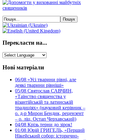
Перекласти на...
Нові матеріали
06/08
«Усі тварини рівні, але
деякі тварини рівніші»
05/08
Святослав САВЧИН,
«Таїнство священства у
візантійській та латинській
традиціях» (науковий керівник –
о. д-р Мирон Бендик, рецензент
– о. ліц. Остап Черхавський)
04/08
Крізь терни до зірок!
01/08
Юрій ГРИГЕЛЬ, «Перший
Нікейський собор: історично-