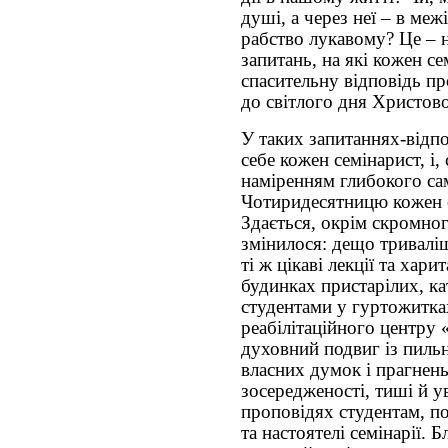
душі, а через неї – в межі 
рабство лукавому? Це – 
запитань, на які кожен с
спасительну відповідь п
до світлого дня Христово
У таких запитаннях-відпо
себе кожен семінарист, і,
наміренням глибокого са
Чотиридесятницю кожен ст
Здається, окрім скромног
змінилося: дещо тривалі
ті ж цікаві лекції та хар
будинках пристарілих, кат
студентами у гуртожитка
реабілітаційного центру
духовний подвиг із пиль
власних думок і прагнень
зосередженості, тиші й у
проповідях студентам, по
та настоятелі семінарії. 