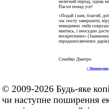
нелегкий період, однак н
Пасхи понад усе!
«Подай і нам, благий, д
час посту завершити, вір
невидимих зміїв сокруши
явитись, і неосудно дос
воскресенню» (Заамвонна
передшеосвячених дарів)
Сенейко Дмитро
< Попередня
© 2009-2026 Будь-яке коп
чи наступне поширення ек