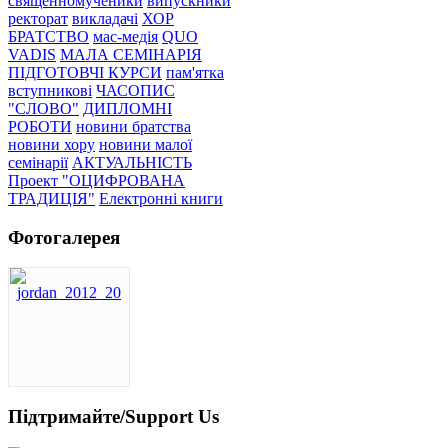
священномученики
випускники
ректорат
викладачі
ХОР
БРАТСТВО
мас-медія
QUO
VADIS
МАЛА СЕМІНАРІЯ
ПІДГОТОВЧІ КУРСИ
пам'ятка
вступникові
ЧАСОПИС
"СЛОВО"
ДИПЛОМНІ
РОБОТИ
новини братства
новини хору
новини малої
семінарії
АКТУАЛЬНІСТЬ
Проект "ОЦИФРОВАНА
ТРАДИЦІЯ"
Електронні книги
Фотогалерея
Підтримайте/Support Us