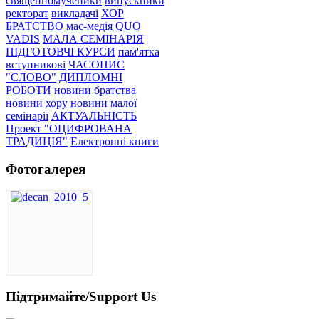
священномученики
випускники
ректорат
викладачі
ХОР
БРАТСТВО
мас-медія
QUO
VADIS
МАЛА СЕМІНАРІЯ
ПІДГОТОВЧІ КУРСИ
пам'ятка
вступникові
ЧАСОПИС
"СЛОВО"
ДИПЛОМНІ
РОБОТИ
новини братства
новини хору
новини малої
семінарії
АКТУАЛЬНІСТЬ
Проект "ОЦИФРОВАНА
ТРАДИЦІЯ"
Електронні книги
Фотогалерея
Підтримайте/Support Us