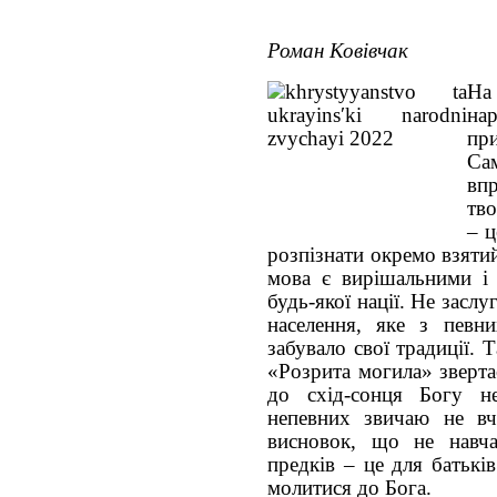
Роман Ковівчак
На
на
при
Са
вп
тво
– ц
розпізнати окремо взятий
мова є вирішальними і
будь-якої нації. Не заслу
населення, яке з певн
забувало свої традиції.
«Розрита могила» зверта
до схід-сонця Богу н
непевних звичаю не вч
висновок, що не навча
предків – це для батькі
молитися до Бога.