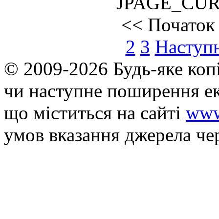
JPAGE_CU
<<
Початок
2
3
Наступ
© 2009-2026 Будь-яке коп
чи наступне поширення ек
що мiститься на сайті
www
умов вказання джерела че