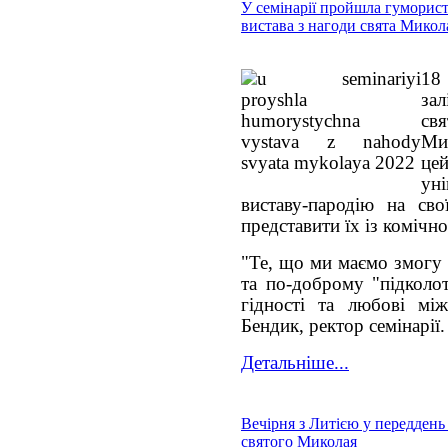
У семінарії пройшла гуморис
вистава з нагоди свята Микол
18 
за
св
Ми
це
ун
виставу-пародію на свої
представити їх із комічно
"Те, що ми маємо змогу 
та по-доброму "підколот
гідності та любові мі
Бендик, ректор семінарії.
Детальніше...
Вечірня з Литією у переддень
святого Миколая