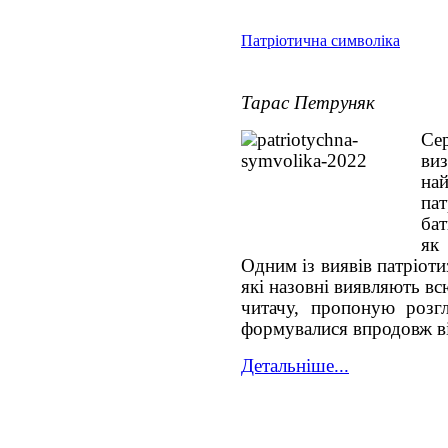
Патріотична символіка
Тарас Петруняк
Се
ви
на
па
бат
як
Одним із виявів патріоти
які назовні виявляють вс
читачу, пропоную розгл
формувалися впродовж ві
Детальніше...