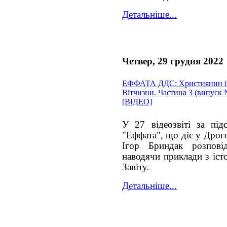
Детальніше...
Четвер, 29 грудня 2022
ЕФФАТА ДДС: Християнин і 
Вітчизни. Частина 3 (випуск
[ВІДЕО]
У 27 відеозвіті за під
"Еффата", що діє у Дрого
Ігор Бриндак розпові
наводячи приклади з іст
Завіту.
Детальніше...