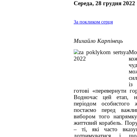
Середа, 28 грудня 2022
За покликом серця
Михайло Карпінець
Мо
кож
чу
мо
сил
із
готові «перевернути го
Водночас цей етап, н
періодом особистого 
постаємо перед важл
вибором того напрямку
життєвий корабель. Пору
– ті, які часто вказ
дотримуватися і що