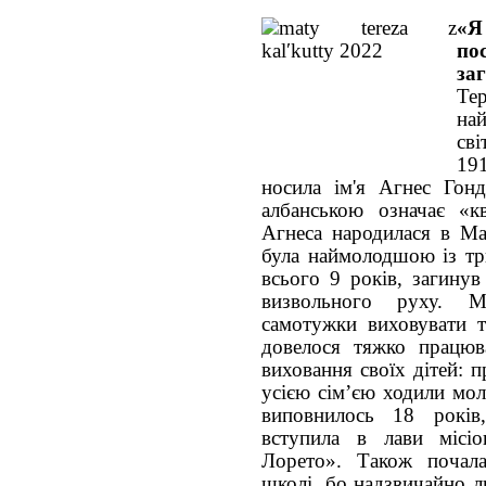
«Я
по
за
Те
на
сві
19
носила ім'я Агнес Гон
албанською означає «к
Агнеса народилася в Ма
була наймолодшою із трь
всього 9 років, загинув
визвольного руху. 
самотужки виховувати т
довелося тяжко працюв
виховання своїх дітей: 
усією сім’єю ходили мол
виповнилось 18 років
вступила в лави місіон
Лорето». Також почала
школі, бо надзвичайно л