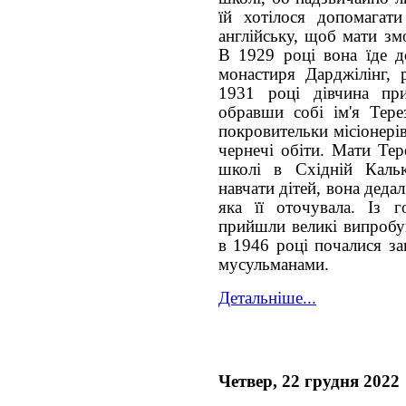
їй хотілося допомагати
англійську, щоб мати зм
В 1929 році вона їде д
монастиря Дарджілінг, 
1931 році дівчина при
обравши собі ім'я Тере
покровительки місіонері
чернечі обіти. Мати Тер
школі в Східній Кальк
навчати дітей, вона деда
яка її оточувала. Із 
прийшли великі випробув
в 1946 році почалися за
мусульманами.
Детальніше...
Четвер, 22 грудня 2022