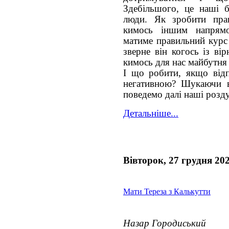
Здебільшого, це наші б
люди. Як зробити пра
кимось іншим напрям
матиме правильний курс 
зверне він когось із ві
кимось для нас майбутня
І що робити, якщо відп
негативною? Шукаючи ві
поведемо далі наші розд
Детальніше...
Вівторок, 27 грудня 20
Мати Тереза з Калькутти
Назар Городиський