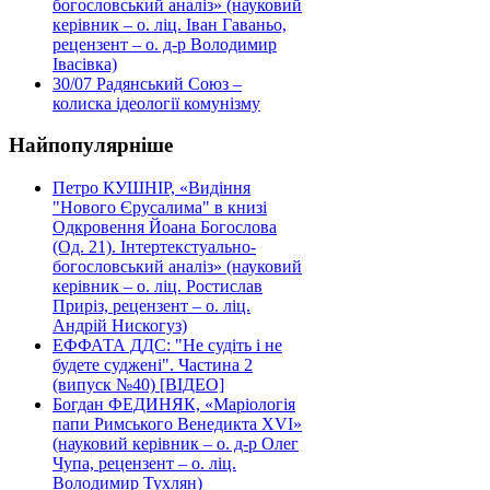
богословський аналіз» (науковий
керівник – о. ліц. Іван Гаваньо,
рецензент – о. д-р Володимир
Івасівка)
30/07
Радянський Союз –
колиска ідеології комунізму
Найпопулярніше
Петро КУШНІР, «Видіння
"Нового Єрусалима" в книзі
Одкровення Йоана Богослова
(Од. 21). Інтертекстуально-
богословський аналіз» (науковий
керівник – о. ліц. Ростислав
Приріз, рецензент – о. ліц.
Андрій Нискогуз)
ЕФФАТА ДДС: "Не судіть і не
будете суджені". Частина 2
(випуск №40) [ВІДЕО]
Богдан ФЕДИНЯК, «Маріологія
папи Римського Венедикта XVI»
(науковий керівник – о. д-р Олег
Чупа, рецензент – о. ліц.
Володимир Тухлян)