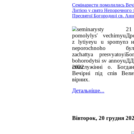
Семінаристи помолились Веч
Литією у свято Непорочного з
Пресвятої Богородиці св. Ан
21
Дро
з н
бул
Бо
ДД
співслужінні о. Богд
Вечірні під спів Вели
вірних.
Детальніше...
Вівторок, 20 грудня 20