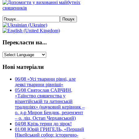
Перекласти на...
Нові матеріали
06/08
«Усі тварини рівні, але
деякі тварини рівніші»
05/08
Святослав САВЧИН,
«Таїнство священства у
візантійській та латинській
традиціях» (науковий керівник –
о. д-р Мирон Бендик, рецензент
– о. ліц. Остап Черхавський)
04/08
Крізь терни до зірок!
01/08
Юрій ГРИГЕЛЬ, «Перший
Нікейський собор: історично-