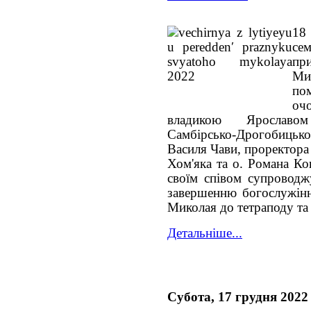
18
се
пр
Ми
по
оч
владикою Ярославом
Самбірсько-Дрогобицько
Василя Чави, проректора 
Хом'яка та о. Романа Ко
своїм співом супроводжу
завершенню богослужіння
Миколая до тетраподу та
Детальніше...
Субота, 17 грудня 2022