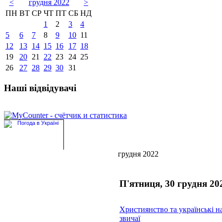
<
грудня 2022
>
ПН
ВТ
СР
ЧТ
ПТ
СБ
НД
1
2
3
4
5
6
7
8
9
10
11
12
13
14
15
16
17
18
19
20
21
22
23
24
25
26
27
28
29
30
31
Наші відвідувачі
грудня 2022
П'ятниця, 30 грудня 20
Християнство та українські н
звичаї