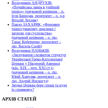
Володимир АНДРУХІВ,
«Почаївська лавра в унійний
період» (науковий керівник – п.
Ігор Бриндак, рецензент – о. д-р
Віталій Лесняк)
Павло ЗАХАРЯК, «Феномен
трансгуманізму: виклики і
загрози для суспільства»
(науковий керівник – о. ліц.
Тарас Коберинко, рецензент –
ліц. Василь Салій)
Володимир ПАНЬКІВ,
«Заснування і розвиток структур
Української Греко-Католицької
Церкви у Південній Америці
(кін. ХІХ – поч. ХХІ ст.)»
(науковий керівник – о. ліц.
Юрій Хамуляк, рецензент – о.
ліц. Андрій Нискогуз)
Звідки Церква бере гроші та куди
їх спрямовує?
АРХІВ СТАТЕЙ