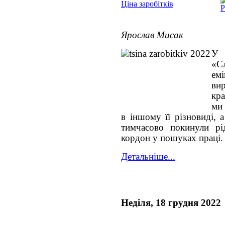
Ціна заробітків
Ярослав Мисак
У 
«С
емі
ви
кр
ми 
в іншому її різновиді, 
тимчасово покинули рі
кордон у пошуках праці.
Детальніше...
Неділя, 18 грудня 2022