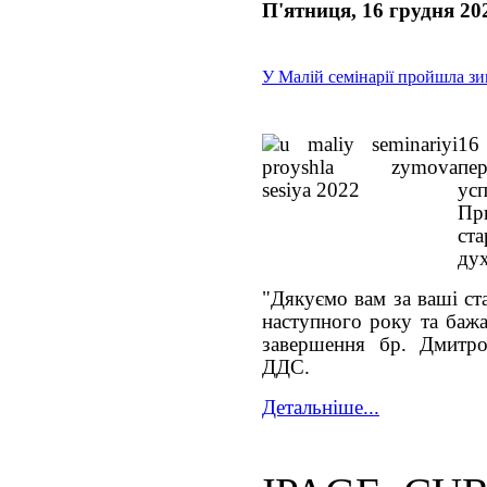
П'ятниця, 16 грудня 20
У Малій семінарії пройшла зи
16
пе
ус
Пр
ст
дух
"Дякуємо вам за ваші ст
наступного року та бажа
завершення бр. Дмитро
ДДС.
Детальніше...