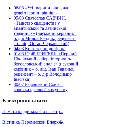
06/08
«Усі тварини рівні, але
деякі тварини рівніші»
05/08
Святослав САВЧИН,
«Таїнство священства у
візантійській та латинській
традиціях» (науковий керівник –
о. д-р Мирон Бендик, рецензент
– о. ліц. Остап Черхавський)
04/08
Крізь терни до зірок!
01/08
Юрій ГРИГЕЛЬ, «Перший
Нікейський собор: історично-
богословський аналіз» (науковий
керівник – о. ліц. Іван Гаваньо,
рецензент – о. д-р Володимир
Івасівка)
30/07
Радянський Союз –
колиска ідеології комунізму
Електронні книги
Памяти кардинала Сильвестр...
Вістникъ Перемыскои Епарх�...