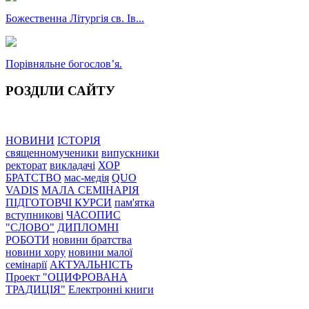
Божественна Літургія св. Ів...
Порівняльне богословʼя.
РОЗДІЛИ САЙТУ
НОВИНИ
ІСТОРІЯ
священномученики
випускники
ректорат
викладачі
ХОР
БРАТСТВО
мас-медія
QUO
VADIS
МАЛА СЕМІНАРІЯ
ПІДГОТОВЧІ КУРСИ
пам'ятка
вступникові
ЧАСОПИС
"СЛОВО"
ДИПЛОМНІ
РОБОТИ
новини братства
новини хору
новини малої
семінарії
АКТУАЛЬНІСТЬ
Проект "ОЦИФРОВАНА
ТРАДИЦІЯ"
Електронні книги