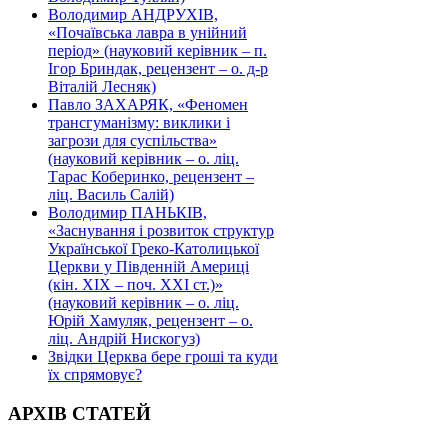
Володимир АНДРУХІВ,
«Почаївська лавра в унійний
період» (науковий керівник – п.
Ігор Бриндак, рецензент – о. д-р
Віталій Лесняк)
Павло ЗАХАРЯК, «Феномен
трансгуманізму: виклики і
загрози для суспільства»
(науковий керівник – о. ліц.
Тарас Коберинко, рецензент –
ліц. Василь Салій)
Володимир ПАНЬКІВ,
«Заснування і розвиток структур
Української Греко-Католицької
Церкви у Південній Америці
(кін. ХІХ – поч. ХХІ ст.)»
(науковий керівник – о. ліц.
Юрій Хамуляк, рецензент – о.
ліц. Андрій Нискогуз)
Звідки Церква бере гроші та куди
їх спрямовує?
АРХІВ СТАТЕЙ