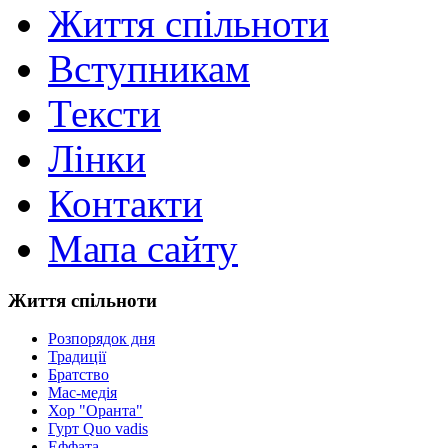
Життя спільноти
Вступникам
Тексти
Лінки
Контакти
Мапа сайту
Життя спільноти
Розпорядок дня
Традиції
Братство
Мас-медія
Хор "Оранта"
Гурт Quo vadis
Еффата