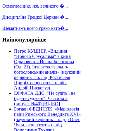
Осмогласникъ изъ великого �...
Дисциплїна Грецкої Церкви �...
Шематизмъ всего греко-като�...
Найпопулярніше
Петро КУШНІР, «Видіння
"Нового Єрусалима" в книзі
Одкровення Йоана Богослова
(Од. 21). Інтертекстуально-
богословський аналіз» (науковий
керівник – о. ліц. Ростислав
Приріз, рецензент – о. ліц.
Андрій Нискогуз)
ЕФФАТА ДДС: "Не судіть і не
будете суджені". Частина 2
(випуск №40) [ВІДЕО]
Богдан ФЕДИНЯК, «Маріологія
папи Римського Венедикта XVI»
(науковий керівник – о. д-р Олег
Чупа, рецензент – о. ліц.
Володимир Тухлян)