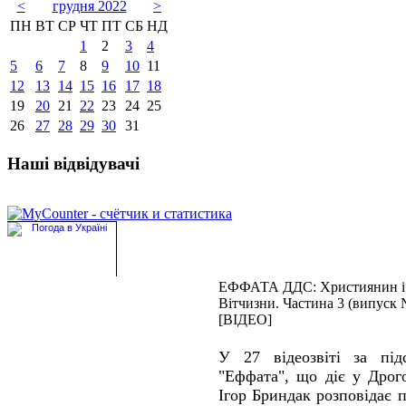
<
грудня 2022
>
ПН
ВТ
СР
ЧТ
ПТ
СБ
НД
1
2
3
4
5
6
7
8
9
10
11
12
13
14
15
16
17
18
19
20
21
22
23
24
25
26
27
28
29
30
31
Наші відвідувачі
ЕФФАТА ДДС: Християнин і 
Вітчизни. Частина 3 (випуск
[ВІДЕО]
У 27 відеозвіті за під
"Еффата", що діє у Дрого
Ігор Бриндак розповідає 