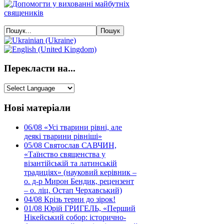
Перекласти на...
Нові матеріали
06/08
«Усі тварини рівні, але
деякі тварини рівніші»
05/08
Святослав САВЧИН,
«Таїнство священства у
візантійській та латинській
традиціях» (науковий керівник –
о. д-р Мирон Бендик, рецензент
– о. ліц. Остап Черхавський)
04/08
Крізь терни до зірок!
01/08
Юрій ГРИГЕЛЬ, «Перший
Нікейський собор: історично-