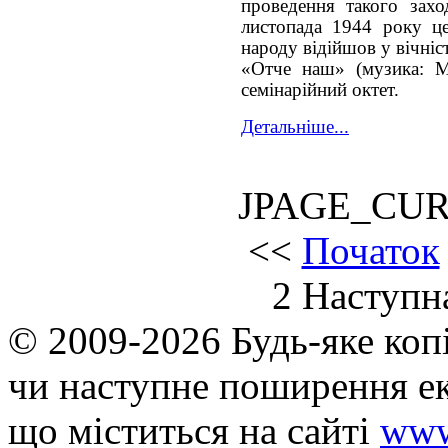
проведення такого захо
листопада 1944 року ц
народу відійшов у вічніс
«Отче наш» (музика: М
семінарійний октет.
Детальніше...
JPAGE_CU
<<
Початок
2
Наступн
© 2009-2026 Будь-яке коп
чи наступне поширення ек
що мiститься на сайті
www