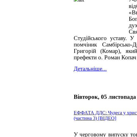
ві
«В
Бо
ду
Свя
Студійського уставу. У
помчіник Самбірсько-Д
Григорій (Комар), яки
префекти о. Роман Копач 
Детальніше...
Вівторок, 05 листопада
ЕФФАТА ДДС: Чудеса у хрис
(частина 3) [ВІДЕО]
У черговому випуску тов