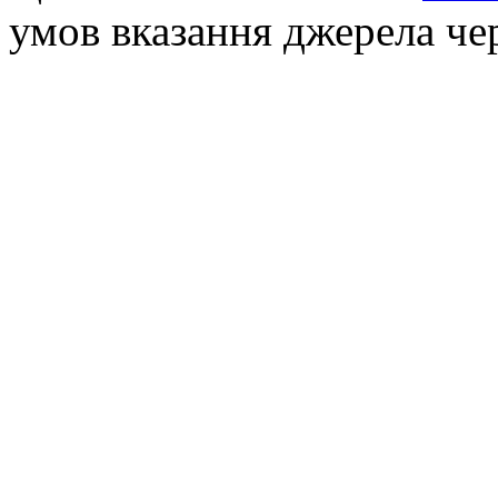
умов вказання джерела че