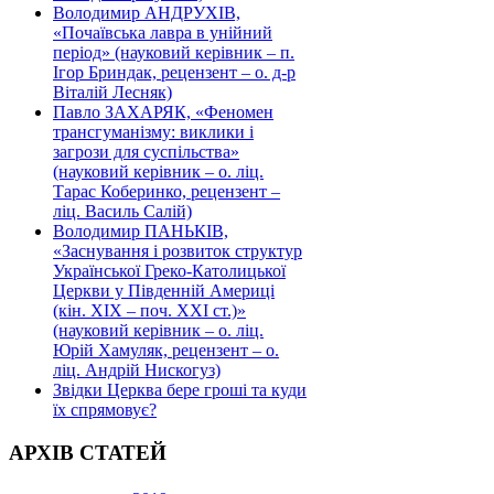
Володимир АНДРУХІВ,
«Почаївська лавра в унійний
період» (науковий керівник – п.
Ігор Бриндак, рецензент – о. д-р
Віталій Лесняк)
Павло ЗАХАРЯК, «Феномен
трансгуманізму: виклики і
загрози для суспільства»
(науковий керівник – о. ліц.
Тарас Коберинко, рецензент –
ліц. Василь Салій)
Володимир ПАНЬКІВ,
«Заснування і розвиток структур
Української Греко-Католицької
Церкви у Південній Америці
(кін. ХІХ – поч. ХХІ ст.)»
(науковий керівник – о. ліц.
Юрій Хамуляк, рецензент – о.
ліц. Андрій Нискогуз)
Звідки Церква бере гроші та куди
їх спрямовує?
АРХІВ СТАТЕЙ