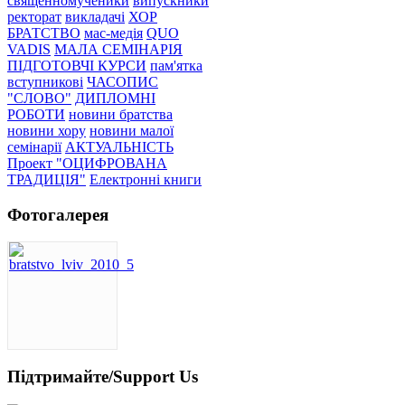
священномученики
випускники
ректорат
викладачі
ХОР
БРАТСТВО
мас-медія
QUO
VADIS
МАЛА СЕМІНАРІЯ
ПІДГОТОВЧІ КУРСИ
пам'ятка
вступникові
ЧАСОПИС
"СЛОВО"
ДИПЛОМНІ
РОБОТИ
новини братства
новини хору
новини малої
семінарії
АКТУАЛЬНІСТЬ
Проект "ОЦИФРОВАНА
ТРАДИЦІЯ"
Електронні книги
Фотогалерея
Підтримайте/Support Us