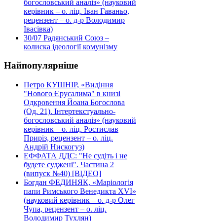
богословський аналіз» (науковий
керівник – о. ліц. Іван Гаваньо,
рецензент – о. д-р Володимир
Івасівка)
30/07
Радянський Союз –
колиска ідеології комунізму
Найпопулярніше
Петро КУШНІР, «Видіння
"Нового Єрусалима" в книзі
Одкровення Йоана Богослова
(Од. 21). Інтертекстуально-
богословський аналіз» (науковий
керівник – о. ліц. Ростислав
Приріз, рецензент – о. ліц.
Андрій Нискогуз)
ЕФФАТА ДДС: "Не судіть і не
будете суджені". Частина 2
(випуск №40) [ВІДЕО]
Богдан ФЕДИНЯК, «Маріологія
папи Римського Венедикта XVI»
(науковий керівник – о. д-р Олег
Чупа, рецензент – о. ліц.
Володимир Тухлян)