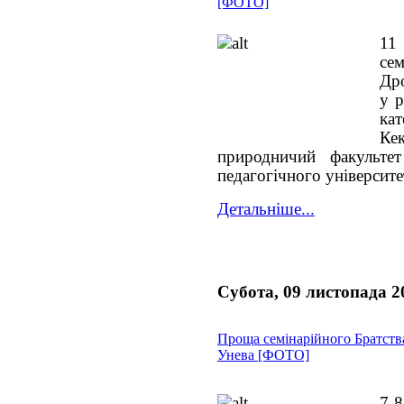
[ФОТО]
11
се
Дро
у 
кат
Ке
природничий факульте
педагогічного університет
Детальніше...
Субота, 09 листопада 2
Проща семінарійного Братств
Унева [ФОТО]
7-