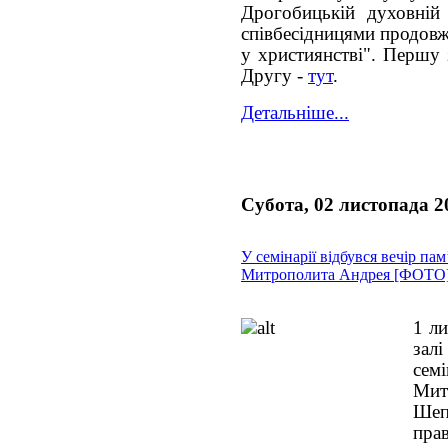
Дрогобицькій духовній 
співбесідницями продовж
у християнстві". Першу 
Другу -
тут
.
Детальніше...
Субота, 02 листопада 2
У семінарії відбувся вечір пам
Митрополита Андрея [ФОТО
1 л
зал
сем
Ми
Ше
пр