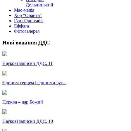
Дольницький
Мас-медія
Хор "Оранта"
Гурт Quo vadis
Еффата
Фотогалерея
Нові видання ДДС
Наукові записки ДДС. 11
Єдиним серцем і єдиними вус...
Церква – дар Божий
Наукові записки ДДС. 10