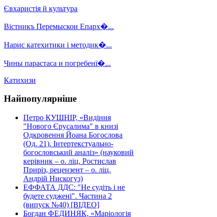
Євхаристія й культура
Вістникъ Перемыскои Епарх�...
Нарис катехитики і методик�...
Чины парастаса и погребенї�...
Катихизи
Найпопулярніше
Петро КУШНІР, «Видіння
"Нового Єрусалима" в книзі
Одкровення Йоана Богослова
(Од. 21). Інтертекстуально-
богословський аналіз» (науковий
керівник – о. ліц. Ростислав
Приріз, рецензент – о. ліц.
Андрій Нискогуз)
ЕФФАТА ДДС: "Не судіть і не
будете суджені". Частина 2
(випуск №40) [ВІДЕО]
Богдан ФЕДИНЯК, «Маріологія