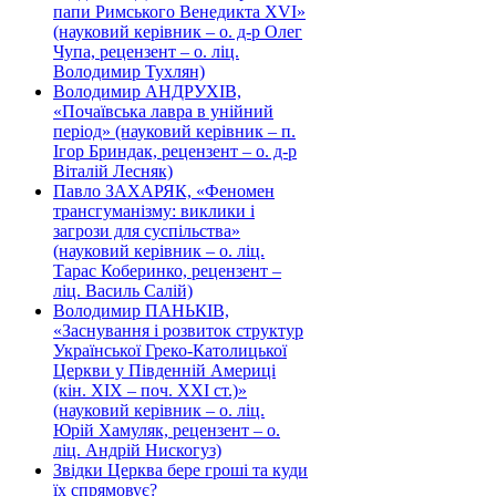
папи Римського Венедикта XVI»
(науковий керівник – о. д-р Олег
Чупа, рецензент – о. ліц.
Володимир Тухлян)
Володимир АНДРУХІВ,
«Почаївська лавра в унійний
період» (науковий керівник – п.
Ігор Бриндак, рецензент – о. д-р
Віталій Лесняк)
Павло ЗАХАРЯК, «Феномен
трансгуманізму: виклики і
загрози для суспільства»
(науковий керівник – о. ліц.
Тарас Коберинко, рецензент –
ліц. Василь Салій)
Володимир ПАНЬКІВ,
«Заснування і розвиток структур
Української Греко-Католицької
Церкви у Південній Америці
(кін. ХІХ – поч. ХХІ ст.)»
(науковий керівник – о. ліц.
Юрій Хамуляк, рецензент – о.
ліц. Андрій Нискогуз)
Звідки Церква бере гроші та куди
їх спрямовує?