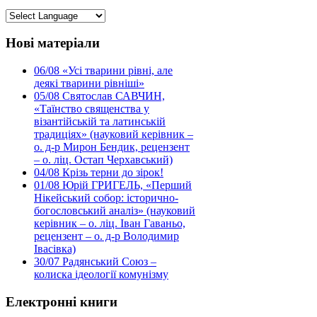
Нові матеріали
06/08
«Усі тварини рівні, але
деякі тварини рівніші»
05/08
Святослав САВЧИН,
«Таїнство священства у
візантійській та латинській
традиціях» (науковий керівник –
о. д-р Мирон Бендик, рецензент
– о. ліц. Остап Черхавський)
04/08
Крізь терни до зірок!
01/08
Юрій ГРИГЕЛЬ, «Перший
Нікейський собор: історично-
богословський аналіз» (науковий
керівник – о. ліц. Іван Гаваньо,
рецензент – о. д-р Володимир
Івасівка)
30/07
Радянський Союз –
колиска ідеології комунізму
Електронні книги