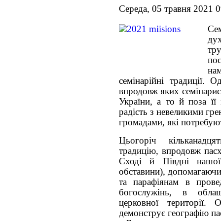
Середа, 05 травня 2021 0
Се
ду
тр
по
на
семінарійні традиції. О
впродовж яких семінарис
України, а то й поза її
радість з невеликими гр
громадами, які потребую
Цьогоріч кільканадця
традицію, впродовж пасх
Сході й Півдні нашо
обставини), допомагаюч
та парафіянам в прове
богослужінь, в облаш
церковної території. 
демонструє географію па