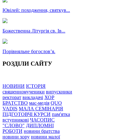
Ювілей: походження, святкув...
Божественна Літургія св. Ів...
Порівняльне богословʼя.
РОЗДІЛИ САЙТУ
НОВИНИ
ІСТОРІЯ
священномученики
випускники
ректорат
викладачі
ХОР
БРАТСТВО
мас-медія
QUO
VADIS
МАЛА СЕМІНАРІЯ
ПІДГОТОВЧІ КУРСИ
пам'ятка
вступникові
ЧАСОПИС
"СЛОВО"
ДИПЛОМНІ
РОБОТИ
новини братства
новини хору
новини малої