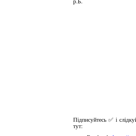
р.Б.
Підписуйтесь ✅ і слідкуй
тут: