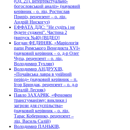
(Од. 21). Інтертекстуально-
богословський аналіз» (науковий
керівник – о. ліц. Ростислав
Приріз, рецензент – о. ліц.
Андрій Нискогуз)
ЕФФАТА ДДС: "Не судіть і не
будете суджені". Частина 2
(випуск №40) [ВІДЕО]
Богдан ФЕДИНЯК, «Маріологія
папи Римського Венедикта XVI»
(науковий керівник – о. д-р Олег
Чупа, рецензент – о. ліц.
Володимир Тухлян)
Володимир АНДРУХІВ,
«Почаївська лавра в унійний
період» (науковий керівник – п.
Ігор Бриндак, рецензент – о. д-р
Віталій Лесняк)
Павло ЗАХАРЯК, «Феномен
трансгуманізму: виклики і
загрози для суспільства»
(науковий керівник – о. ліц.
Тарас Коберинко, рецензент –
ліц. Василь Салій)
Володимир ПАНЬКІВ,