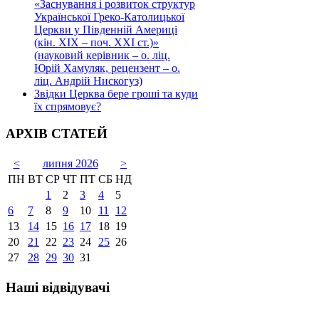
«Заснування і розвиток структур
Української Греко-Католицької
Церкви у Південній Америці
(кін. ХІХ – поч. ХХІ ст.)»
(науковий керівник – о. ліц.
Юрій Хамуляк, рецензент – о.
ліц. Андрій Нискогуз)
Звідки Церква бере гроші та куди
їх спрямовує?
АРХІВ СТАТЕЙ
<
липня 2026
>
ПН
ВТ
СР
ЧТ
ПТ
СБ
НД
1
2
3
4
5
6
7
8
9
10
11
12
13
14
15
16
17
18
19
20
21
22
23
24
25
26
27
28
29
30
31
Наші відвідувачі