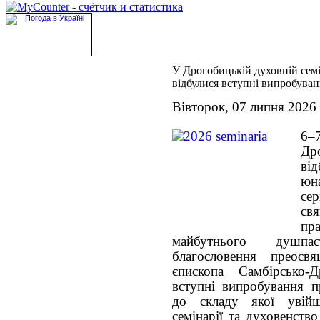
У Дрогобицькій духовній семі
відбулися вступні випробува
Вівторок, 07 липня 2026
6–
Дро
ві
юна
с
св
пр
майбутнього душпа
благословення преосв
єпископа Самбірсько-
вступні випробування п
до складу якої увійш
семінарії та духовенство