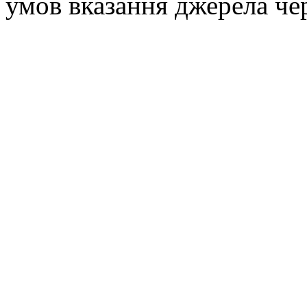
умов вказання джерела че