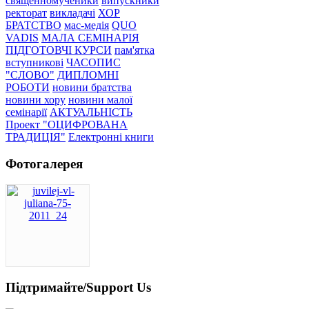
священномученики
випускники
ректорат
викладачі
ХОР
БРАТСТВО
мас-медія
QUO
VADIS
МАЛА СЕМІНАРІЯ
ПІДГОТОВЧІ КУРСИ
пам'ятка
вступникові
ЧАСОПИС
"СЛОВО"
ДИПЛОМНІ
РОБОТИ
новини братства
новини хору
новини малої
семінарії
АКТУАЛЬНІСТЬ
Проект "ОЦИФРОВАНА
ТРАДИЦІЯ"
Електронні книги
Фотогалерея
Підтримайте/Support Us