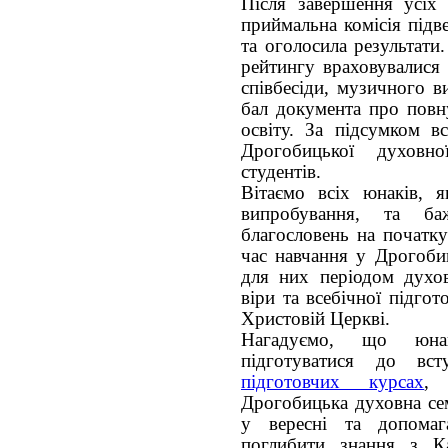
Після завершення усіх 
приймальна комісія підв
та оголосила результати
рейтингу враховувалися 
співбесіди, музичного в
бал документа про повн
освіту. За підсумком в
Дрогобицької духовно
студентів.
Вітаємо всіх юнаків, 
випробування, та б
благословень на початку
час навчання у Дрогобиц
для них періодом духов
віри та всебічної підго
Христовій Церкві.
Нагадуємо, що юна
підготуватися до вс
підготовчих курсах
, 
Дрогобицька духовна се
у вересні та допомаг
поглибити знання з Ка