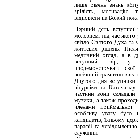
лише рівень знань абіт
зрілість, мотивацію т
відповісти на Божий пок
Перший день вступної к
молебнем, під час якого
світло Святого Духа та 
життєвих рішень. Післ
медичний огляд, а в д
вступний твір, у 
продемонструвати свої 
логічно й грамотно висл
Другого дня вступники в
літургіки та Катехизму
частини вони складали 
музики, а також проходи
членами приймальної к
особливу увагу було 
кандидатів, їхньому церк
парафії та усвідомленн
служіння.