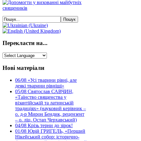
Перекласти на...
Нові матеріали
06/08
«Усі тварини рівні, але
деякі тварини рівніші»
05/08
Святослав САВЧИН,
«Таїнство священства у
візантійській та латинській
традиціях» (науковий керівник –
о. д-р Мирон Бендик, рецензент
– о. ліц. Остап Черхавський)
04/08
Крізь терни до зірок!
01/08
Юрій ГРИГЕЛЬ, «Перший
Нікейський собор: історично-