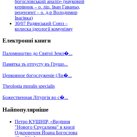
богословський аналіз» (науковий
керівник – о. ліц. Іван Гаваньо,
рецензент – о. д-р Володимир
Івасівка)
30/07
Радянський Союз –
колиска ідеології комунізму
Електронні книги
Паломництво до Святої Земл�...
Памятка зъ отпусту въ Грушо...
Церковное богослуженіе (Ли�...
Theologia moralis specialis
Божественная Літургія во с�...
Найпопулярніше
Петро КУШНІР, «Видіння
"Нового Єрусалима" в книзі
Одкровення Йоана Богослова