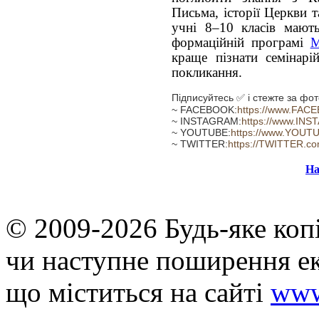
Письма, історії Церкви 
учні 8–10 класів мают
формаційній програмі
М
краще пізнати семінарі
покликання.
Підписуйтесь ✅ і стежте за фот
~ FACEBOOK:
https://www.FAC
~ INSTAGRAM:
https://www.INS
~ YOUTUBE:
https://www.YOUT
~ TWITTER:
https://TWITTER.c
На
© 2009-2026 Будь-яке коп
чи наступне поширення ек
що мiститься на сайті
www