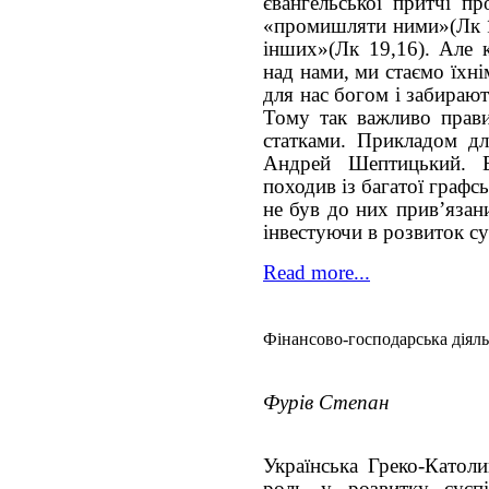
євангельської притчі пр
«промишляти ними»(Лк 1
інших»(Лк 19,16). Але к
над нами, ми стаємо їхн
для нас богом і забирают
Тому так важливо прави
статками. Прикладом д
Андрей Шептицький. 
походив із багатої графсь
не був до них прив’язан
інвестуючи в розвиток су
Read more...
Фінансово-господарська діяль
Фурів Степан
Українська Греко-Католи