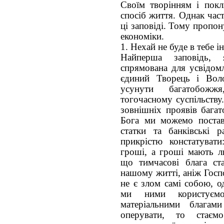
Своїм творінням і покл
спосіб життя. Однак час
ці заповіді. Тому пропон
економіки.
1. Нехай не буде в тебе 
Найперша заповідь,
спрямована для усвідом
єдиний Творець і Воло
усунути багатобожж
тогочасному суспільству
зовнішніх проявів багат
Бога ми можемо постави
статки та банківські 
прикрістю констатуват
гроші, а гроші мають л
що тимчасові блага ст
нашому житті, аніж Госп
не є злом самі собою, о
ми ними користує
матеріальними блага
оперувати, то стає