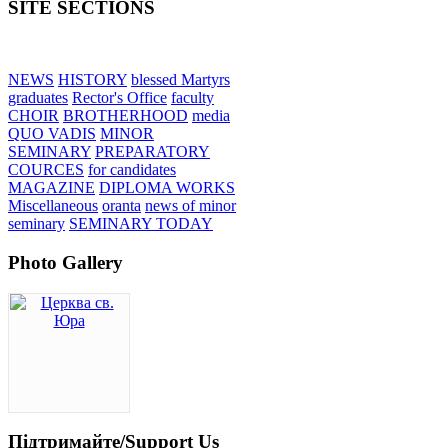
SITE SECTIONS
NEWS
HISTORY
blessed Martyrs
graduates
Rector's Office
faculty
CHOIR
BROTHERHOOD
media
QUO VADIS
MINOR
SEMINARY
PREPARATORY
COURCES
for candidates
MAGAZINE
DIPLOMA WORKS
Miscellaneous
oranta
news of minor
seminary
SEMINARY TODAY
Photo Gallery
Підтримайте/Support Us