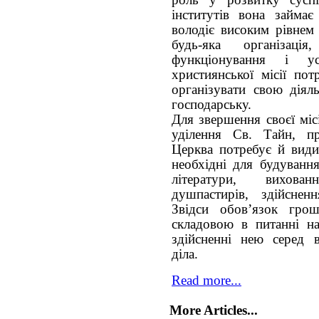
роль у розвитку суспі
інститутів вона займа
володіє високим рівнем 
будь-яка організац
функціонування і ус
християнської місії по
організувати свою діяль
господарську.
Для звершення своєї міс
уділення Св. Тайн, п
Церква потребує й видим
необхідні для будування
літератури, вихова
душпастирів, здійснен
Звідси обов’язок гро
складовою в питанні н
здійсненні нею серед 
діла.
Read more...
More Articles...