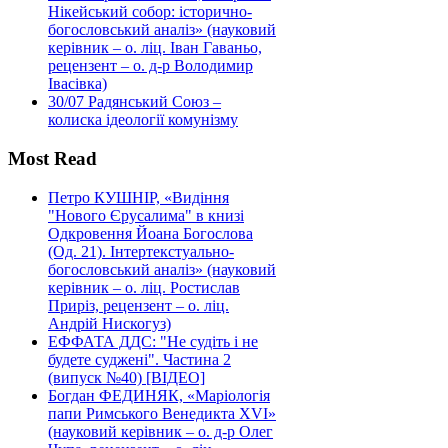
Нікейський собор: історично-
богословський аналіз» (науковий
керівник – о. ліц. Іван Гаваньо,
рецензент – о. д-р Володимир
Івасівка)
30/07
Радянський Союз –
колиска ідеології комунізму
Most Read
Петро КУШНІР, «Видіння
"Нового Єрусалима" в книзі
Одкровення Йоана Богослова
(Од. 21). Інтертекстуально-
богословський аналіз» (науковий
керівник – о. ліц. Ростислав
Приріз, рецензент – о. ліц.
Андрій Нискогуз)
ЕФФАТА ДДС: "Не судіть і не
будете суджені". Частина 2
(випуск №40) [ВІДЕО]
Богдан ФЕДИНЯК, «Маріологія
папи Римського Венедикта XVI»
(науковий керівник – о. д-р Олег