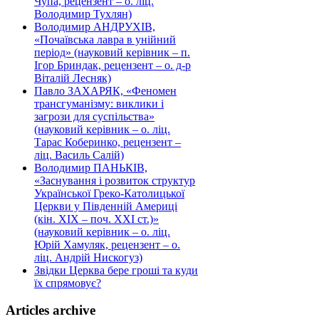
Чупа, рецензент – о. ліц.
Володимир Тухлян)
Володимир АНДРУХІВ,
«Почаївська лавра в унійний
період» (науковий керівник – п.
Ігор Бриндак, рецензент – о. д-р
Віталій Лесняк)
Павло ЗАХАРЯК, «Феномен
трансгуманізму: виклики і
загрози для суспільства»
(науковий керівник – о. ліц.
Тарас Коберинко, рецензент –
ліц. Василь Салій)
Володимир ПАНЬКІВ,
«Заснування і розвиток структур
Української Греко-Католицької
Церкви у Південній Америці
(кін. ХІХ – поч. ХХІ ст.)»
(науковий керівник – о. ліц.
Юрій Хамуляк, рецензент – о.
ліц. Андрій Нискогуз)
Звідки Церква бере гроші та куди
їх спрямовує?
Articles archive