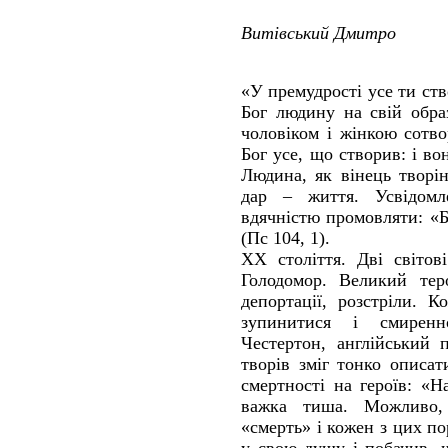
Витівський Дмитро
«У премудрості усе ти ств
Бог людину на свій обра
чоловіком і жінкою сотво
Бог усе, що створив: і во
Людина, як вінець творі
дар – життя. Усвідомл
вдячністю промовляти: «Б
(Пс 104, 1).
ХХ століття. Дві світов
Голодомор. Великий теро
депортації, розстріли. 
зупинитися і смиренн
Честертон, англійський 
творів зміг тонко описа
смертності на героїв: «Н
важка тиша. Можливо,
«смерть» і кожен з цих по