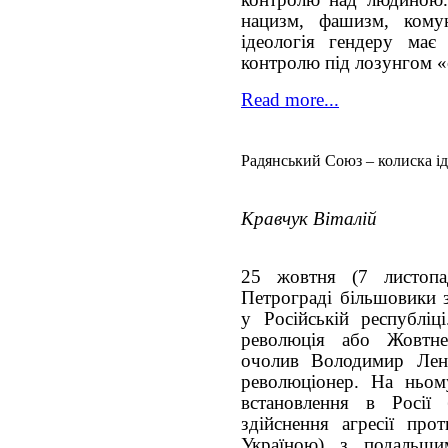
контролю над людиною. 
нацизм, фашизм, комун
ідеологія гендеру має
контролю під лозунгом 
Read more...
Радянський Союз – колиска ід
Кравчук Віталій
25 жовтня (7 листопа
Петрограді більшовики 
у Російській республіц
революція або Жовтне
очолив Володимир Лен
революціонер. На ньому
встановлення в Росії 
здійснення агресії пр
Україною) з подальш