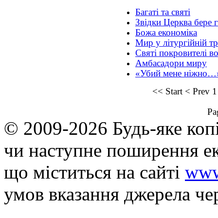
Багаті та святі
Звідки Церква бере 
Божа економіка
Мир у літургійній тр
Святі покровителі во
Амбасадори миру
«Убий мене ніжно…
<<
Start
<
Prev
1
Pa
© 2009-2026 Будь-яке коп
чи наступне поширення ек
що мiститься на сайті
www
умов вказання джерела че