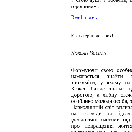
у свою душу і побачив, 
горошина» .
Read more...
Крізь терни до зірок!
Коваль Василь
Формуючи свою особис
намагається знайти 
зрозуміти, у якому на
Кожен бажає знати, щ
дорогою, а хибну стеж
особливо молода особа, 
Навколишній світ вплива
на погляди та ідеал
ідеологічні системи пі
про покращення житт