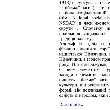
1918) і грунтувався на те
«арійської раси»). Почат
націонал-соціалістичній
(нім. National sozialist
NSDAP) в часи економіч
скрути . Спочатку н
подолання соціальних 
традиціоналізму .
Адольф Гітлер, лідер нац
фізично знищити євре
нацистської Німеччини,
Німеччини, а згодом пра
року. Він стверджував,
базовим елементом людс
завжди перемагає силь
вищість арійської раси
культури, він репрезент
формі, він покликаний 
єдність із народом, який
Read more...