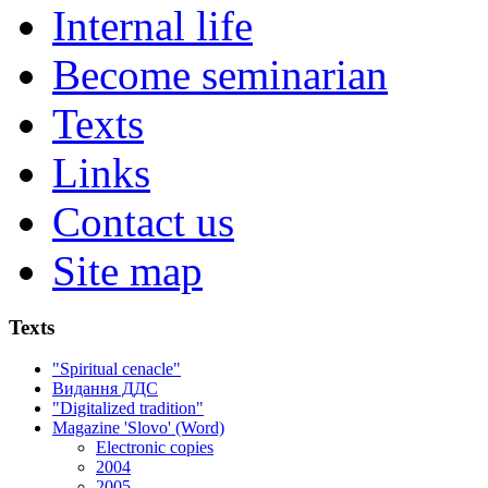
Internal life
Become seminarian
Texts
Links
Contact us
Site map
Texts
"Spiritual cenacle"
Видання ДДС
"Digitalized tradition"
Magazine 'Slovo' (Word)
Electronic copies
2004
2005