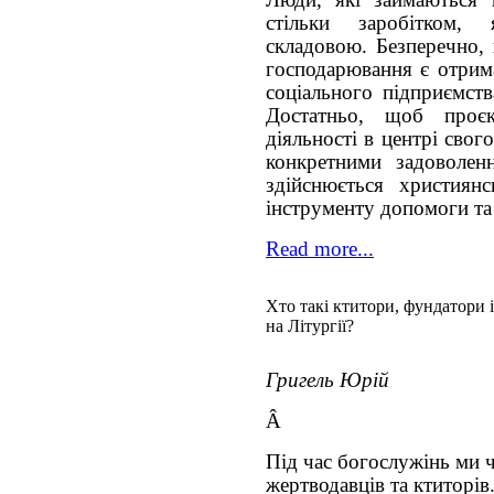
Люди, які займаються 
стільки заробітком,
складовою. Безперечно, 
господарювання є отрим
соціального підприємст
Достатньо, щоб про
діяльності в центрі свог
конкретними задоволен
здійснюється християнс
інструменту допомоги та
Read more...
Хто такі ктитори, фундатори 
на Літургії?
Григель Юрій
Â
Під час богослужінь ми 
жертводавців та ктиторів