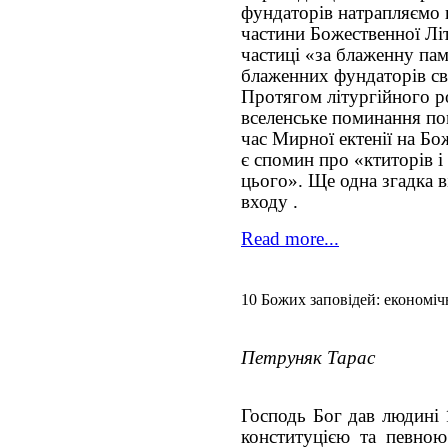
фундаторів натрапляємо 
частини Божественної Літ
частиці «за блаженну пам
блаженних фундаторів св
Протягом літургійного ро
вселенське поминання по
час Мирної ектенії на Бо
є спомин про «ктиторів і
цього». Ще одна згадка в
входу .
Read more...
10 Божих заповідей: економіч
Петруняк Тарас
Господь Бог дав людині 
конституцією та певно