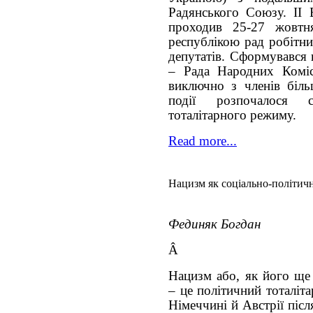
Радянського Союзу. ІІ В
проходив 25-27 жовтн
республікою рад робітни
депутатів. Сформувався 
– Рада Народних Коміс
виключно з членів більш
події розпочалося с
тоталітарного режиму.
Read more...
Нацизм як соціально-політичн
Фединяк Богдан
Â
Нацизм або, як його ще 
– це політичний тоталіт
Німеччині й Австрії післ