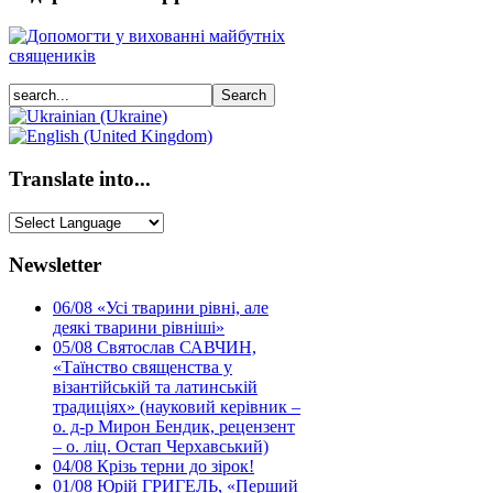
Translate into...
Newsletter
06/08
«Усі тварини рівні, але
деякі тварини рівніші»
05/08
Святослав САВЧИН,
«Таїнство священства у
візантійській та латинській
традиціях» (науковий керівник –
о. д-р Мирон Бендик, рецензент
– о. ліц. Остап Черхавський)
04/08
Крізь терни до зірок!
01/08
Юрій ГРИГЕЛЬ, «Перший