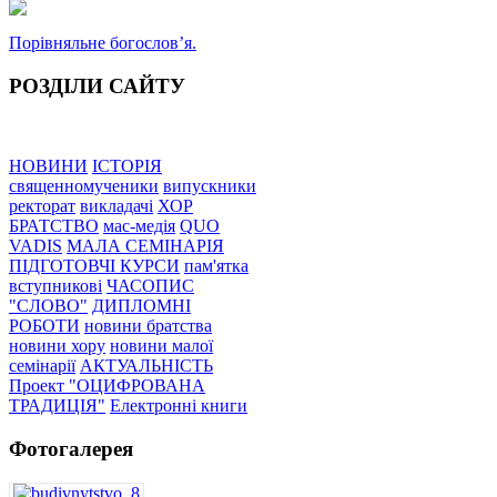
Порівняльне богословʼя.
РОЗДІЛИ САЙТУ
НОВИНИ
ІСТОРІЯ
священномученики
випускники
ректорат
викладачі
ХОР
БРАТСТВО
мас-медія
QUO
VADIS
МАЛА СЕМІНАРІЯ
ПІДГОТОВЧІ КУРСИ
пам'ятка
вступникові
ЧАСОПИС
"СЛОВО"
ДИПЛОМНІ
РОБОТИ
новини братства
новини хору
новини малої
семінарії
АКТУАЛЬНІСТЬ
Проект "ОЦИФРОВАНА
ТРАДИЦІЯ"
Електронні книги
Фотогалерея