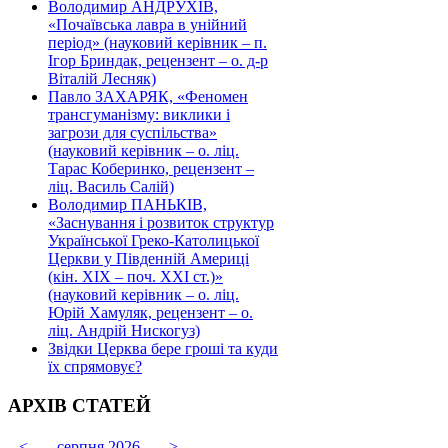
Володимир АНДРУХІВ,
«Почаївська лавра в унійний
період» (науковий керівник – п.
Ігор Бриндак, рецензент – о. д-р
Віталій Лесняк)
Павло ЗАХАРЯК, «Феномен
трансгуманізму: виклики і
загрози для суспільства»
(науковий керівник – о. ліц.
Тарас Коберинко, рецензент –
ліц. Василь Салій)
Володимир ПАНЬКІВ,
«Заснування і розвиток структур
Української Греко-Католицької
Церкви у Південній Америці
(кін. ХІХ – поч. ХХІ ст.)»
(науковий керівник – о. ліц.
Юрій Хамуляк, рецензент – о.
ліц. Андрій Нискогуз)
Звідки Церква бере гроші та куди
їх спрямовує?
АРХІВ СТАТЕЙ
<
серпня 2026
>