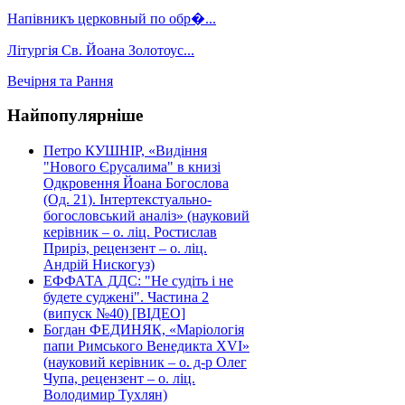
Напівникъ церковный по обр�...
Літургія Св. Йоана Золотоус...
Вечірня та Рання
Найпопулярніше
Петро КУШНІР, «Видіння
"Нового Єрусалима" в книзі
Одкровення Йоана Богослова
(Од. 21). Інтертекстуально-
богословський аналіз» (науковий
керівник – о. ліц. Ростислав
Приріз, рецензент – о. ліц.
Андрій Нискогуз)
ЕФФАТА ДДС: "Не судіть і не
будете суджені". Частина 2
(випуск №40) [ВІДЕО]
Богдан ФЕДИНЯК, «Маріологія
папи Римського Венедикта XVI»
(науковий керівник – о. д-р Олег
Чупа, рецензент – о. ліц.
Володимир Тухлян)