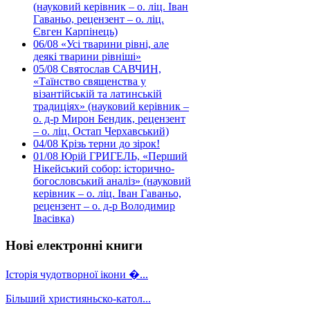
(науковий керівник – о. ліц. Іван
Гаваньо, рецензент – о. ліц.
Євген Карпінець)
06/08
«Усі тварини рівні, але
деякі тварини рівніші»
05/08
Святослав САВЧИН,
«Таїнство священства у
візантійській та латинській
традиціях» (науковий керівник –
о. д-р Мирон Бендик, рецензент
– о. ліц. Остап Черхавський)
04/08
Крізь терни до зірок!
01/08
Юрій ГРИГЕЛЬ, «Перший
Нікейський собор: історично-
богословський аналіз» (науковий
керівник – о. ліц. Іван Гаваньо,
рецензент – о. д-р Володимир
Івасівка)
Нові електронні книги
Історія чудотворної ікони �...
Більший християньско-катол...