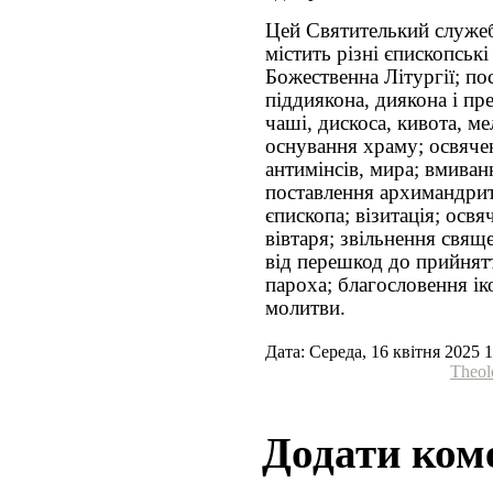
Цей Святителький служеб
містить різні єпископськ
Божественна Літургії; по
піддиякона, диякона і пр
чаші, дискоса, кивота, ме
оснування храму; освяче
антимінсів, мира; вмиван
поставлення архимандрит
єпископа; візитація; осв
вівтаря; звільнення свящ
від перешкод до прийнят
пароха; благословення іко
молитви.
Дата: Середа, 16 квітня 2025 
Theol
Додати ком