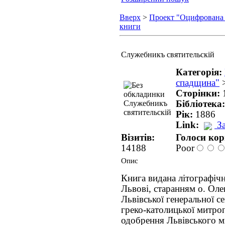
Вверх
>
Проект "Оцифрована
книги
Служебникъ святительскій
Категорія:
спадщина"
Сторінки:
Бібліотека
Рік:
1886
Link:
З
Візитів:
Голоси кор
14188
Poor
Опис
Книга видана літографіч
Львові, старанням о. Оле
Львівської генеральної се
греко-католицької митроп
одобрення Львівського м