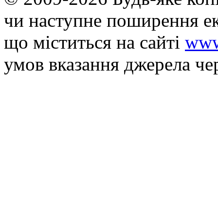
чи наступне поширення ек
що мiститься на сайті
www
умов вказання джерела че