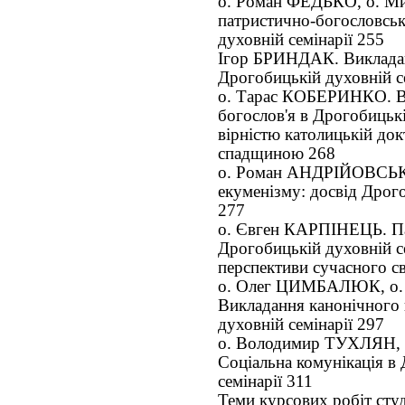
о. Роман ФЕДЬКО, о. М
патристично-богословськ
духовній семінарії 255
Ігор БРИНДАК. Викладан
Дрогобицькій духовній с
о. Тарас КОБЕРИНКО. В
богослов'я в Дрогобицькі
вірністю католицькій до
спадщиною 268
о. Роман АНДРІЙОВСЬК
екуменізму: досвід Дрого
277
о. Євген КАРПІНЕЦЬ. Па
Дрогобицькій духовній се
перспективи сучасного с
о. Олег ЦИМБАЛЮК, о
Викладання канонічного 
духовній семінарії 297
о. Володимир ТУХЛЯН,
Соціальна комунікація в
семінарії 311
Теми курсових робіт студ