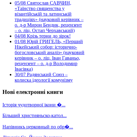
05/08
Святослав САВЧИН,
«Таїнство священства у
візантійській та латинській
традиціях» (науковий керівник –
о. д-р Мирон Бендик, рецензент
– о. ліц. Остап Черхавський)
04/08
Крізь терни до зірок!
01/08
Юрій ГРИГЕЛЬ, «Перший
Нікейський собор: історично-
богословський аналіз» (науковий
керівник – о. ліц. Іван Гаваньо,
рецензент – о. д-р Володимир
Івасівка)
30/07
Радянський Союз –
колиска ідеології комунізму
Нові електронні книги
Історія чудотворної ікони �...
Більший християньско-катол...
Напівникъ церковный по обр�...