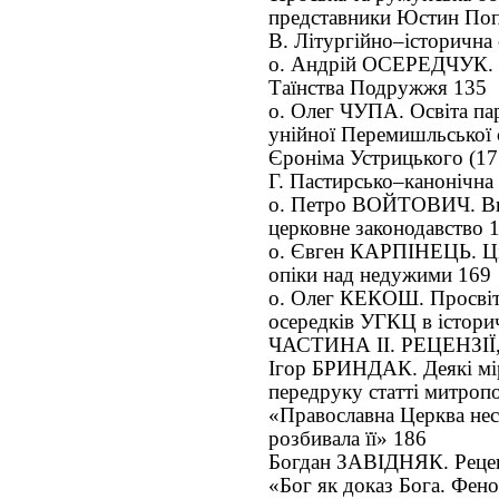
представники Юстин Поп
В. Літургійно–історична 
о. Андрій ОСЕРЕДЧУК. П
Таїнства Подружжя 135
о. Олег ЧУПА. Освіта па
унійної Перемишльської є
Єроніма Устрицького (17
Г. Пастирсько–канонічна 
о. Петро ВОЙТОВИЧ. Вп
церковне законодавство 
о. Євген КАРПІНЕЦЬ. Ціл
опіки над недужими 169
о. Олег КЕКОШ. Просвітн
осередків УГКЦ в істори
ЧАСТИНА ІІ. РЕЦЕНЗІЇ
Ігор БРИНДАК. Деякі мі
передруку статті митропо
«Православна Церква несл
розбивала її» 186
Богдан ЗАВІДНЯК. Рецен
«Бог як доказ Бога. Фен