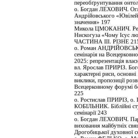
переобґрунтування онтол
о. Богдан ЛЕХОВИЧ. Огл
Андрійовського «Ювілей:
значення» 197
Микола ЦМОКАНИЧ. Реце
Нискогуза «Чому Ісус лю
ЧАСТИНА ІІІ. РІЗНЕ 21
о. Роман АНДРІЙОВСЬК
семінарія на Всецерков
2025: репрезентація влас
вл. Ярослав ПРИРІЗ. Бог
характерні риси, основні
виклики, пропозиції розв
Всецерковному форумі бо
225
о. Ростислав ПРИРІЗ, о
КОБІЛЬНИК. Біблійні сту
семінарії 243
о. Богдан ЛЕХОВИЧ. Пар
виховання майбутніх свя
Дрогобицької духовної с