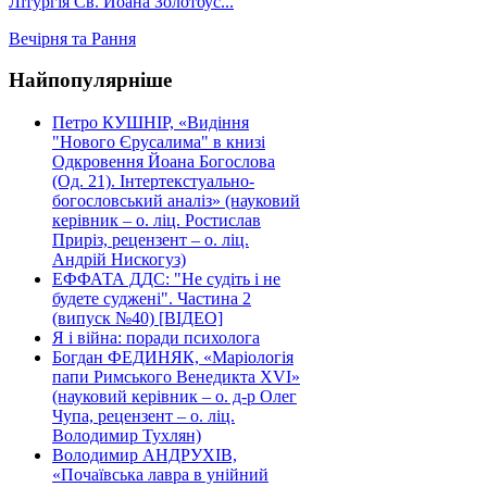
Літургія Св. Йоана Золотоус...
Вечірня та Рання
Найпопулярніше
Петро КУШНІР, «Видіння
"Нового Єрусалима" в книзі
Одкровення Йоана Богослова
(Од. 21). Інтертекстуально-
богословський аналіз» (науковий
керівник – о. ліц. Ростислав
Приріз, рецензент – о. ліц.
Андрій Нискогуз)
ЕФФАТА ДДС: "Не судіть і не
будете суджені". Частина 2
(випуск №40) [ВІДЕО]
Я і війна: поради психолога
Богдан ФЕДИНЯК, «Маріологія
папи Римського Венедикта XVI»
(науковий керівник – о. д-р Олег
Чупа, рецензент – о. ліц.
Володимир Тухлян)
Володимир АНДРУХІВ,
«Почаївська лавра в унійний