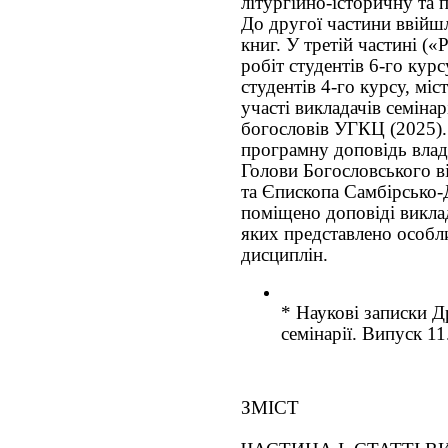
літургійно-історичну та 
До другої частини ввійшл
книг. У третій частині (
робіт студентів 6-го кур
студентів 4-го курсу, міс
участі викладачів семіна
богословів УГКЦ (2025).
програмну доповідь влад
Голови Богословського в
та Єпископа Самбірсько-
поміщено доповіді викла
яких представлено особл
дисциплін.
* Наукові записки Д
семінарії. Випуск 11
ЗМІСТ