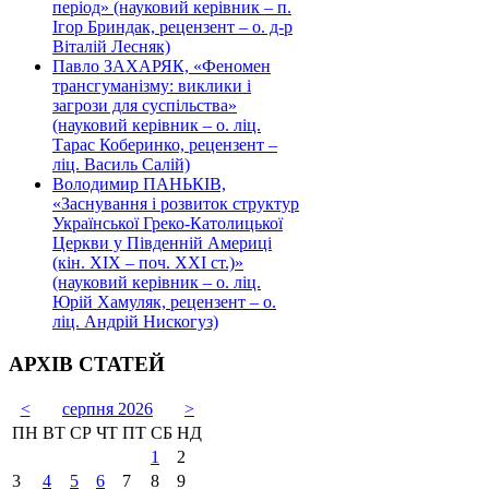
період» (науковий керівник – п.
Ігор Бриндак, рецензент – о. д-р
Віталій Лесняк)
Павло ЗАХАРЯК, «Феномен
трансгуманізму: виклики і
загрози для суспільства»
(науковий керівник – о. ліц.
Тарас Коберинко, рецензент –
ліц. Василь Салій)
Володимир ПАНЬКІВ,
«Заснування і розвиток структур
Української Греко-Католицької
Церкви у Південній Америці
(кін. ХІХ – поч. ХХІ ст.)»
(науковий керівник – о. ліц.
Юрій Хамуляк, рецензент – о.
ліц. Андрій Нискогуз)
АРХІВ СТАТЕЙ
<
серпня 2026
>
ПН
ВТ
СР
ЧТ
ПТ
СБ
НД
1
2
3
4
5
6
7
8
9