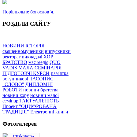
Порівняльне богословʼя.
РОЗДІЛИ САЙТУ
НОВИНИ
ІСТОРІЯ
священномученики
випускники
ректорат
викладачі
ХОР
БРАТСТВО
мас-медія
QUO
VADIS
МАЛА СЕМІНАРІЯ
ПІДГОТОВЧІ КУРСИ
пам'ятка
вступникові
ЧАСОПИС
"СЛОВО"
ДИПЛОМНІ
РОБОТИ
новини братства
новини хору
новини малої
семінарії
АКТУАЛЬНІСТЬ
Проект "ОЦИФРОВАНА
ТРАДИЦІЯ"
Електронні книги
Фотогалерея