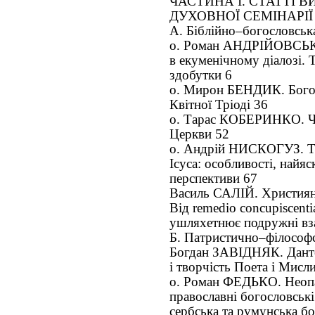
ЧАСТИНА І. СТАТТІ 
ДУХОВНОЇ СЕМІНАРІЇ
А. Біблійно–богословська
о. Роман АНДРІЙОВСЬК
в екуменічному діалозі. 
здобутки 6
о. Мирон БЕНДИК. Богос
Квітної Тріоді 36
о. Тарас КОБЕРИНКО. Че
Церкви 52
о. Андрій НИСКОГУЗ. Тр
Ісуса: особливості, найя
перспективи 67
Василь САЛІЙ. Християнс
Від remedio concupiscent
ушляхетнює подружні вз
Б. Патристично–філософс
Богдан ЗАВІДНЯК. Данте
і творчість Поета і Мисл
о. Роман ФЕДЬКО. Неопат
православні богословські
сербська та румунська бо