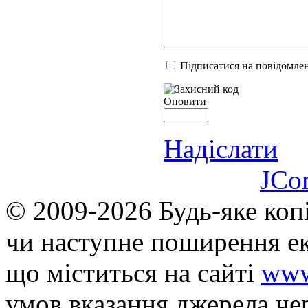
Підписатися на повідомлен
Оновити
Надіслати
JCo
© 2009-2026 Будь-яке коп
чи наступне поширення ек
що мiститься на сайті
www
умов вказання джерела че