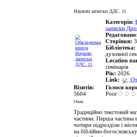
Наукові записки ДДС. 11
Категорія:
записки Дро
Редаговано
Сторінки:
3
Бібліотека:
духовної сем
Location n
семінарія
Рік:
2026
Link:
От
Візитів:
Голоси кори
5604
Poor
Опис
Традиційно текстовий мат
частини. Перша частина в
чотири підрозділи і місти
на біблійно-богословську