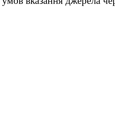
умов вказання джерела че