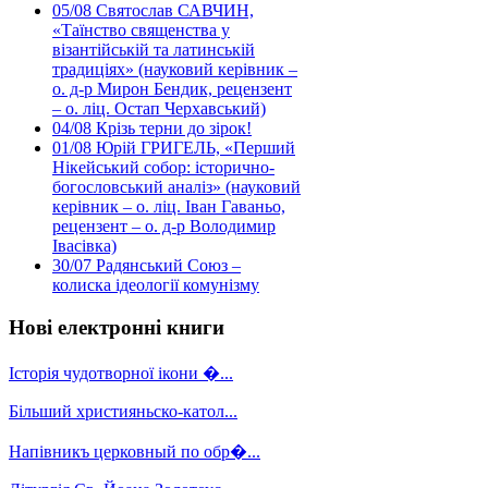
05/08
Святослав САВЧИН,
«Таїнство священства у
візантійській та латинській
традиціях» (науковий керівник –
о. д-р Мирон Бендик, рецензент
– о. ліц. Остап Черхавський)
04/08
Крізь терни до зірок!
01/08
Юрій ГРИГЕЛЬ, «Перший
Нікейський собор: історично-
богословський аналіз» (науковий
керівник – о. ліц. Іван Гаваньо,
рецензент – о. д-р Володимир
Івасівка)
30/07
Радянський Союз –
колиска ідеології комунізму
Нові електронні книги
Історія чудотворної ікони �...
Більший християньско-катол...
Напівникъ церковный по обр�...