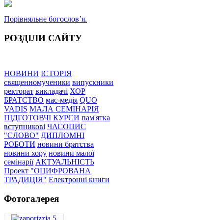
Порівняльне богословʼя.
РОЗДІЛИ САЙТУ
НОВИНИ
ІСТОРІЯ
священномученики
випускники
ректорат
викладачі
ХОР
БРАТСТВО
мас-медія
QUO
VADIS
МАЛА СЕМІНАРІЯ
ПІДГОТОВЧІ КУРСИ
пам'ятка
вступникові
ЧАСОПИС
"СЛОВО"
ДИПЛОМНІ
РОБОТИ
новини братства
новини хору
новини малої
семінарії
АКТУАЛЬНІСТЬ
Проект "ОЦИФРОВАНА
ТРАДИЦІЯ"
Електронні книги
Фотогалерея