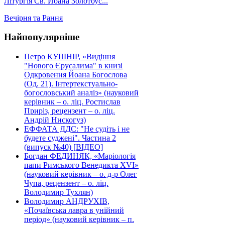
Літургія Св. Йоана Золотоус...
Вечірня та Рання
Найпопулярніше
Петро КУШНІР, «Видіння
"Нового Єрусалима" в книзі
Одкровення Йоана Богослова
(Од. 21). Інтертекстуально-
богословський аналіз» (науковий
керівник – о. ліц. Ростислав
Приріз, рецензент – о. ліц.
Андрій Нискогуз)
ЕФФАТА ДДС: "Не судіть і не
будете суджені". Частина 2
(випуск №40) [ВІДЕО]
Богдан ФЕДИНЯК, «Маріологія
папи Римського Венедикта XVI»
(науковий керівник – о. д-р Олег
Чупа, рецензент – о. ліц.
Володимир Тухлян)
Володимир АНДРУХІВ,
«Почаївська лавра в унійний
період» (науковий керівник – п.