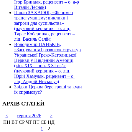
Ігор Бриндак, рецензент – о. д-р
Віталій Лесняк)
Павло ЗАХАРЯК, «Феномен
трансгуманізму: виклики і
загрози для суспільства»
(науковий керівник – о. ліц.
Тарас Коберинко, рецензент –
ліц. Василь Салій)
Володимир ПАНЬКІВ,
«Заснування і розвиток структур
Української Греко-Католицької
Церкви у Південній Америці
(кін. ХІХ – поч. ХХІ ст.)»
(науковий керівник – о. ліц.
Юрій Хамуляк, рецензент – о.
ліц. Андрій Нискогуз)
Звідки Церква бере гроші та куди
їх спрямовує?
АРХІВ СТАТЕЙ
<
серпня 2026
>
ПН
ВТ
СР
ЧТ
ПТ
СБ
НД
1
2