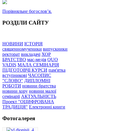
Порівняльне богословʼя.
РОЗДІЛИ САЙТУ
НОВИНИ
ІСТОРІЯ
священномученики
випускники
ректорат
викладачі
ХОР
БРАТСТВО
мас-медія
QUO
VADIS
МАЛА СЕМІНАРІЯ
ПІДГОТОВЧІ КУРСИ
пам'ятка
вступникові
ЧАСОПИС
"СЛОВО"
ДИПЛОМНІ
РОБОТИ
новини братства
новини хору
новини малої
семінарії
АКТУАЛЬНІСТЬ
Проект "ОЦИФРОВАНА
ТРАДИЦІЯ"
Електронні книги
Фотогалерея