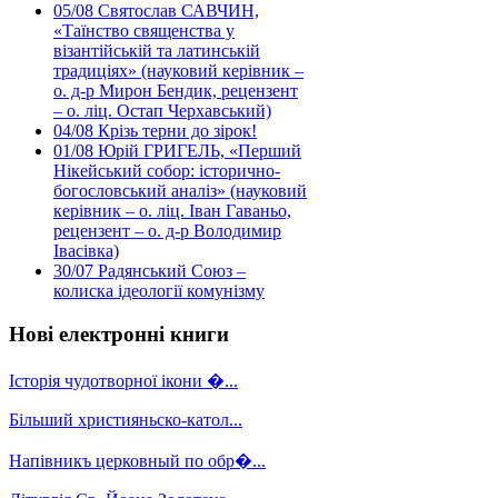
05/08
Святослав САВЧИН,
«Таїнство священства у
візантійській та латинській
традиціях» (науковий керівник –
о. д-р Мирон Бендик, рецензент
– о. ліц. Остап Черхавський)
04/08
Крізь терни до зірок!
01/08
Юрій ГРИГЕЛЬ, «Перший
Нікейський собор: історично-
богословський аналіз» (науковий
керівник – о. ліц. Іван Гаваньо,
рецензент – о. д-р Володимир
Івасівка)
30/07
Радянський Союз –
колиска ідеології комунізму
Нові електронні книги
Історія чудотворної ікони �...
Більший християньско-катол...
Напівникъ церковный по обр�...