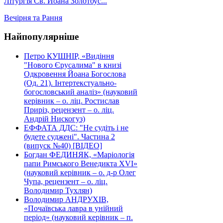
Літургія Св. Йоана Золотоус...
Вечірня та Рання
Найпопулярніше
Петро КУШНІР, «Видіння
"Нового Єрусалима" в книзі
Одкровення Йоана Богослова
(Од. 21). Інтертекстуально-
богословський аналіз» (науковий
керівник – о. ліц. Ростислав
Приріз, рецензент – о. ліц.
Андрій Нискогуз)
ЕФФАТА ДДС: "Не судіть і не
будете суджені". Частина 2
(випуск №40) [ВІДЕО]
Богдан ФЕДИНЯК, «Маріологія
папи Римського Венедикта XVI»
(науковий керівник – о. д-р Олег
Чупа, рецензент – о. ліц.
Володимир Тухлян)
Володимир АНДРУХІВ,
«Почаївська лавра в унійний
період» (науковий керівник – п.