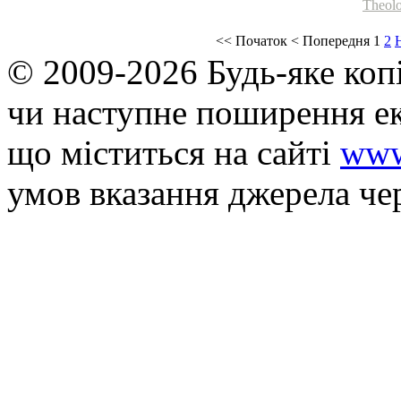
Theolo
<<
Початок
<
Попередня
1
2
© 2009-2026 Будь-яке коп
чи наступне поширення ек
що мiститься на сайті
www
умов вказання джерела че