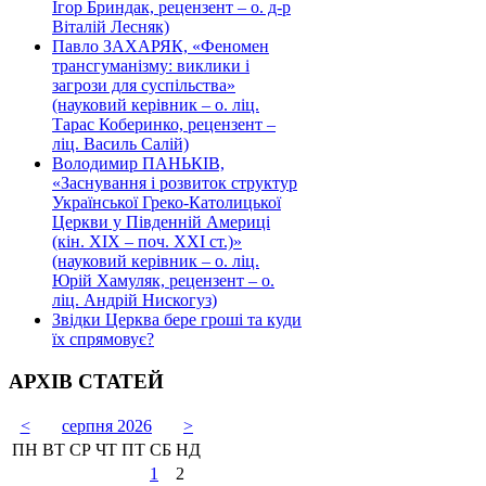
Ігор Бриндак, рецензент – о. д-р
Віталій Лесняк)
Павло ЗАХАРЯК, «Феномен
трансгуманізму: виклики і
загрози для суспільства»
(науковий керівник – о. ліц.
Тарас Коберинко, рецензент –
ліц. Василь Салій)
Володимир ПАНЬКІВ,
«Заснування і розвиток структур
Української Греко-Католицької
Церкви у Південній Америці
(кін. ХІХ – поч. ХХІ ст.)»
(науковий керівник – о. ліц.
Юрій Хамуляк, рецензент – о.
ліц. Андрій Нискогуз)
Звідки Церква бере гроші та куди
їх спрямовує?
АРХІВ СТАТЕЙ
<
серпня 2026
>
ПН
ВТ
СР
ЧТ
ПТ
СБ
НД
1
2