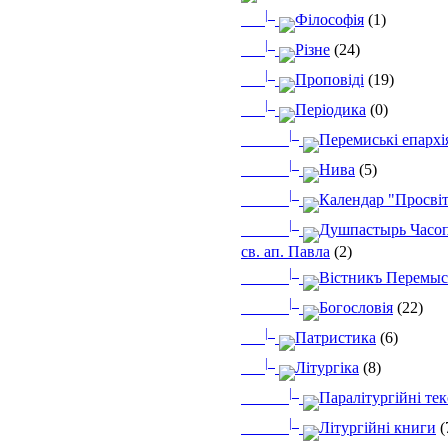
|_
Філософія
(1)
|_
Різне
(24)
|_
Проповіді
(19)
|_
Періодика
(0)
|_
Перемиські епархі
|_
Нива
(5)
|_
Календар "Просві
|_
Душпастырь Часоп
св. ап. Павла
(2)
|_
Вістникъ Перемыс
|_
Богословія
(22)
|_
Патристика
(6)
|_
Літургіка
(8)
|_
Паралітургійні те
|_
Літургійні книги
(