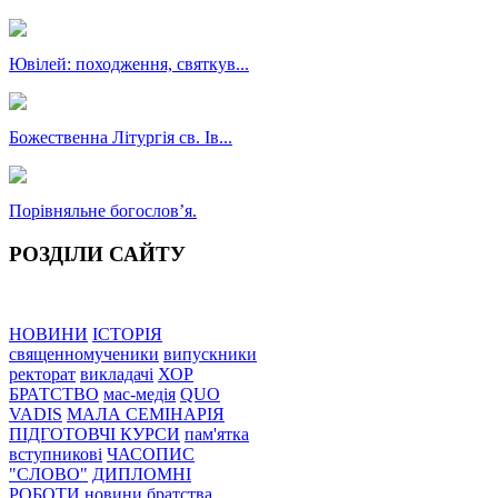
Ювілей: походження, святкув...
Божественна Літургія св. Ів...
Порівняльне богословʼя.
РОЗДІЛИ САЙТУ
НОВИНИ
ІСТОРІЯ
священномученики
випускники
ректорат
викладачі
ХОР
БРАТСТВО
мас-медія
QUO
VADIS
МАЛА СЕМІНАРІЯ
ПІДГОТОВЧІ КУРСИ
пам'ятка
вступникові
ЧАСОПИС
"СЛОВО"
ДИПЛОМНІ
РОБОТИ
новини братства