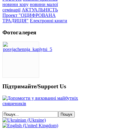
новини хору
новини малої
семінарії
АКТУАЛЬНІСТЬ
Проект "ОЦИФРОВАНА
ТРАДИЦІЯ"
Електронні книги
Фотогалерея
Підтримайте/Support Us