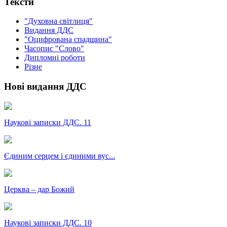
Тексти
"Духовна світлиця"
Видання ДДС
"Оцифрована спадщина"
Часопис "Слово"
Дипломні роботи
Різне
Нові видання ДДС
Наукові записки ДДС. 11
Єдиним серцем і єдиними вус...
Церква – дар Божий
Наукові записки ДДС. 10