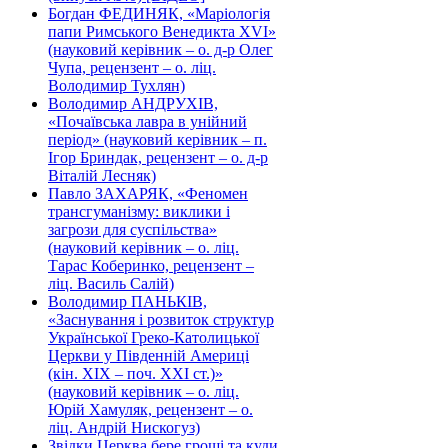
Богдан ФЕДИНЯК, «Маріологія
папи Римського Венедикта XVI»
(науковий керівник – о. д-р Олег
Чупа, рецензент – о. ліц.
Володимир Тухлян)
Володимир АНДРУХІВ,
«Почаївська лавра в унійний
період» (науковий керівник – п.
Ігор Бриндак, рецензент – о. д-р
Віталій Лесняк)
Павло ЗАХАРЯК, «Феномен
трансгуманізму: виклики і
загрози для суспільства»
(науковий керівник – о. ліц.
Тарас Коберинко, рецензент –
ліц. Василь Салій)
Володимир ПАНЬКІВ,
«Заснування і розвиток структур
Української Греко-Католицької
Церкви у Південній Америці
(кін. ХІХ – поч. ХХІ ст.)»
(науковий керівник – о. ліц.
Юрій Хамуляк, рецензент – о.
ліц. Андрій Нискогуз)
Звідки Церква бере гроші та куди