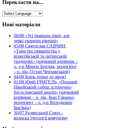
Перекласти на...
Нові матеріали
06/08
«Усі тварини рівні, але
деякі тварини рівніші»
05/08
Святослав САВЧИН,
«Таїнство священства у
візантійській та латинській
традиціях» (науковий керівник –
о. д-р Мирон Бендик, рецензент
– о. ліц. Остап Черхавський)
04/08
Крізь терни до зірок!
01/08
Юрій ГРИГЕЛЬ, «Перший
Нікейський собор: історично-
богословський аналіз» (науковий
керівник – о. ліц. Іван Гаваньо,
рецензент – о. д-р Володимир
Івасівка)
30/07
Радянський Союз –
колиска ідеології комунізму