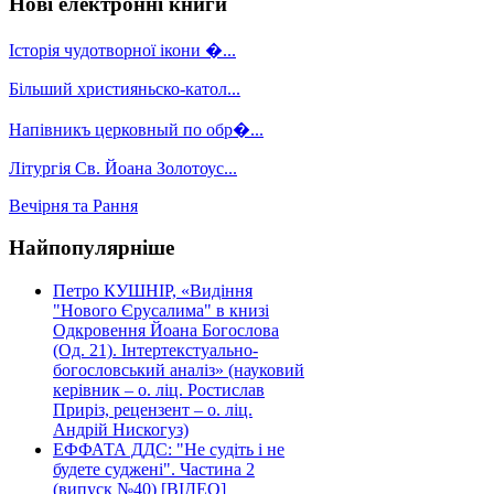
Нові електронні книги
Історія чудотворної ікони �...
Більший християньско-катол...
Напівникъ церковный по обр�...
Літургія Св. Йоана Золотоус...
Вечірня та Рання
Найпопулярніше
Петро КУШНІР, «Видіння
"Нового Єрусалима" в книзі
Одкровення Йоана Богослова
(Од. 21). Інтертекстуально-
богословський аналіз» (науковий
керівник – о. ліц. Ростислав
Приріз, рецензент – о. ліц.
Андрій Нискогуз)
ЕФФАТА ДДС: "Не судіть і не
будете суджені". Частина 2
(випуск №40) [ВІДЕО]