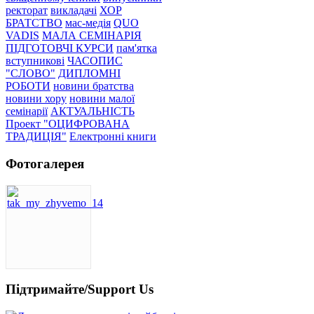
ректорат
викладачі
ХОР
БРАТСТВО
мас-медія
QUO
VADIS
МАЛА СЕМІНАРІЯ
ПІДГОТОВЧІ КУРСИ
пам'ятка
вступникові
ЧАСОПИС
"СЛОВО"
ДИПЛОМНІ
РОБОТИ
новини братства
новини хору
новини малої
семінарії
АКТУАЛЬНІСТЬ
Проект "ОЦИФРОВАНА
ТРАДИЦІЯ"
Електронні книги
Фотогалерея
Підтримайте/Support Us