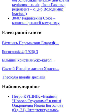
богословський аналіз» (науковий
керівник – о. ліц. Іван Гаваньо,
рецензент – о. д-р Володимир
Івасівка)
30/07
Радянський Союз –
колиска ідеології комунізму
Електронні книги
Вістникъ Перемыскои Епарх�...
Богословія 4 (1926) 3
Більший християньско-катол...
Святий Йосиф в життю Христа...
Theologia moralis specialis
Найпопулярніше
Петро КУШНІР, «Видіння
"Нового Єрусалима" в книзі
Одкровення Йоана Богослова
(Од. 21). Інтертекстуально-