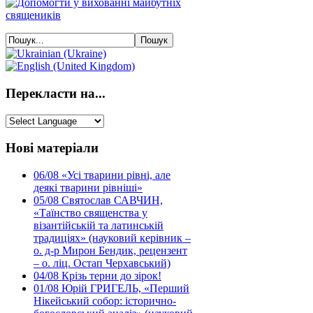
Перекласти на...
Нові матеріали
06/08
«Усі тварини рівні, але
деякі тварини рівніші»
05/08
Святослав САВЧИН,
«Таїнство священства у
візантійській та латинській
традиціях» (науковий керівник –
о. д-р Мирон Бендик, рецензент
– о. ліц. Остап Черхавський)
04/08
Крізь терни до зірок!
01/08
Юрій ГРИГЕЛЬ, «Перший
Нікейський собор: історично-