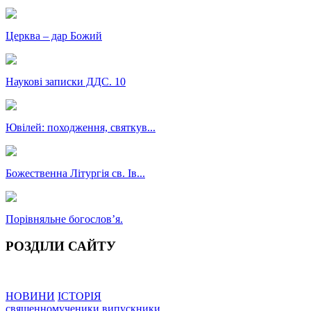
Церква – дар Божий
Наукові записки ДДС. 10
Ювілей: походження, святкув...
Божественна Літургія св. Ів...
Порівняльне богословʼя.
РОЗДІЛИ САЙТУ
НОВИНИ
ІСТОРІЯ
священномученики
випускники