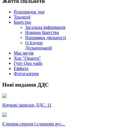
Життя спільноти
Розпорядок дня
Традиції
Братство
Загальна інформація
Новини братства
Напрямки діяльності
О.Ісидор
Дольницький
Мас-медія
Хор "Оранта"
Гурт Quo vadis
Еффата
Фотогалерея
Нові видання ДДС
Наукові записки ДДС. 11
Єдиним серцем і єдиними вус...