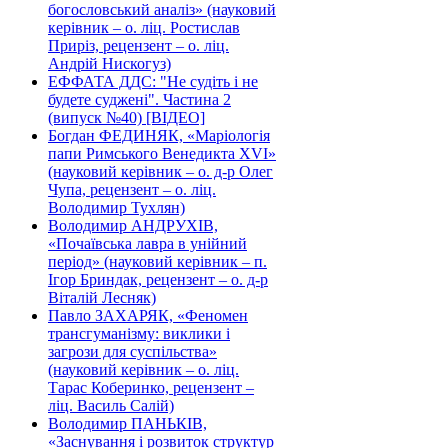
богословський аналіз» (науковий
керівник – о. ліц. Ростислав
Приріз, рецензент – о. ліц.
Андрій Нискогуз)
ЕФФАТА ДДС: "Не судіть і не
будете суджені". Частина 2
(випуск №40) [ВІДЕО]
Богдан ФЕДИНЯК, «Маріологія
папи Римського Венедикта XVI»
(науковий керівник – о. д-р Олег
Чупа, рецензент – о. ліц.
Володимир Тухлян)
Володимир АНДРУХІВ,
«Почаївська лавра в унійний
період» (науковий керівник – п.
Ігор Бриндак, рецензент – о. д-р
Віталій Лесняк)
Павло ЗАХАРЯК, «Феномен
трансгуманізму: виклики і
загрози для суспільства»
(науковий керівник – о. ліц.
Тарас Коберинко, рецензент –
ліц. Василь Салій)
Володимир ПАНЬКІВ,
«Заснування і розвиток структур