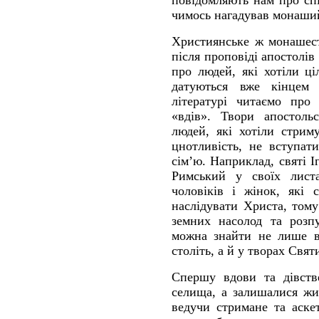
повідомляють нам про спі
чимось нагадував монаши
Християнське ж монашест
після проповіді апостолів
про людей, які хотіли ці
датуються вже кінцем 
літературі читаємо про 
«вдів». Твори апостоль
людей, які хотіли стриму
цнотливість, не вступат
сім’ю. Наприклад, святі 
Римський у своїх лист
чоловіків і жінок, які 
наслідувати Христа, том
земних насолод та розп
можна знайти не лише в 
століть, а й у творах Святи
Спершу вдови та дівств
селища, а залишалися жит
ведучи стримане та аске