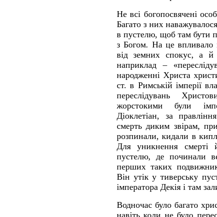
Не всі богопосвячені осо
Багато з них наважувалос
в пустелю, щоб там бути 
з Богом. На це впливало
від земних спокус, а й 
наприклад – «пересліду
народженні Христа христи
ст. в Римській імперії вл
переслідувань Христов
жорстокими були імпе
Діоклетіан, за правлінн
смерть диким звірам, пр
розпинали, кидали в кипл
Для уникнення смерті 
пустелю, де починали в
перших таких подвижник
Він утік у тиверську пус
імператора Декія і там за
Водночас було багато хрис
навіть коли не було пере