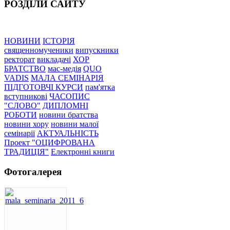
РОЗДІЛИ САЙТУ
НОВИНИ
ІСТОРІЯ
священномученики
випускники
ректорат
викладачі
ХОР
БРАТСТВО
мас-медія
QUO
VADIS
МАЛА СЕМІНАРІЯ
ПІДГОТОВЧІ КУРСИ
пам'ятка
вступникові
ЧАСОПИС
"СЛОВО"
ДИПЛОМНІ
РОБОТИ
новини братства
новини хору
новини малої
семінарії
АКТУАЛЬНІСТЬ
Проект "ОЦИФРОВАНА
ТРАДИЦІЯ"
Електронні книги
Фотогалерея