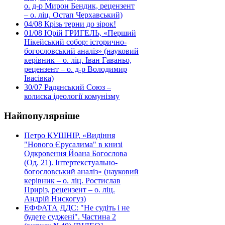
о. д-р Мирон Бендик, рецензент
– о. ліц. Остап Черхавський)
04/08
Крізь терни до зірок!
01/08
Юрій ГРИГЕЛЬ, «Перший
Нікейський собор: історично-
богословський аналіз» (науковий
керівник – о. ліц. Іван Гаваньо,
рецензент – о. д-р Володимир
Івасівка)
30/07
Радянський Союз –
колиска ідеології комунізму
Найпопулярніше
Петро КУШНІР, «Видіння
"Нового Єрусалима" в книзі
Одкровення Йоана Богослова
(Од. 21). Інтертекстуально-
богословський аналіз» (науковий
керівник – о. ліц. Ростислав
Приріз, рецензент – о. ліц.
Андрій Нискогуз)
ЕФФАТА ДДС: "Не судіть і не
будете суджені". Частина 2