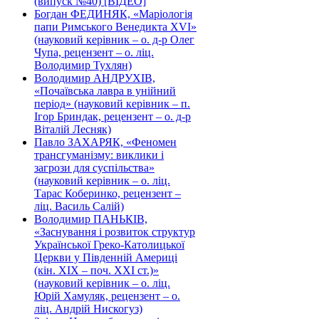
(випуск №40) [ВІДЕО]
Богдан ФЕДИНЯК, «Маріологія
папи Римського Венедикта XVI»
(науковий керівник – о. д-р Олег
Чупа, рецензент – о. ліц.
Володимир Тухлян)
Володимир АНДРУХІВ,
«Почаївська лавра в унійний
період» (науковий керівник – п.
Ігор Бриндак, рецензент – о. д-р
Віталій Лесняк)
Павло ЗАХАРЯК, «Феномен
трансгуманізму: виклики і
загрози для суспільства»
(науковий керівник – о. ліц.
Тарас Коберинко, рецензент –
ліц. Василь Салій)
Володимир ПАНЬКІВ,
«Заснування і розвиток структур
Української Греко-Католицької
Церкви у Південній Америці
(кін. ХІХ – поч. ХХІ ст.)»
(науковий керівник – о. ліц.
Юрій Хамуляк, рецензент – о.
ліц. Андрій Нискогуз)