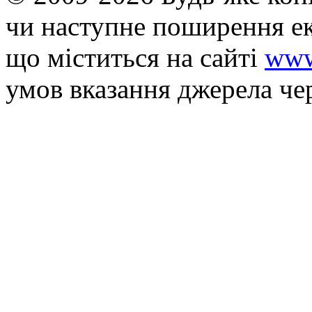
чи наступне поширення ек
що мiститься на сайті
www
умов вказання джерела че