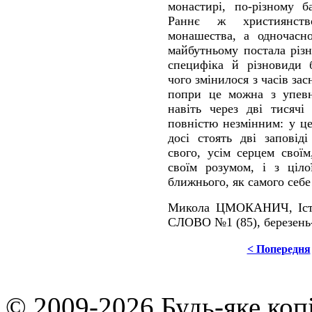
монастирі, по-різному б
Раннє ж християнст
монашества, а одночасн
майбутньому постала різн
специфіка й різновиди б
чого змінилося з часів за
попри це можна з упевн
навіть через дві тисячі
повністю незмінним: у ц
досі стоять дві заповід
свого, усім серцем свої
своїм розумом, і з ціло
ближнього, як самого себе!
Микола ЦМОКАНИЧ, Істор
СЛОВО №1 (85), березень
< Попередня
© 2009-2026 Будь-яке коп