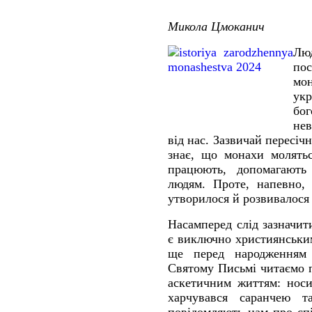
Микола Цмоканич
Лю
пос
мо
укр
бог
нев
від нас. Зазвичай пересіч
знає, що монахи молятьс
працюють, допомагають
людям. Проте, напевно, 
утворилося й розвивалося
Насамперед слід зазначи
є виключно християнськи
ще перед народженням 
Святому Письмі читаємо 
аскетичним життям: носи
харчувався саранчею т