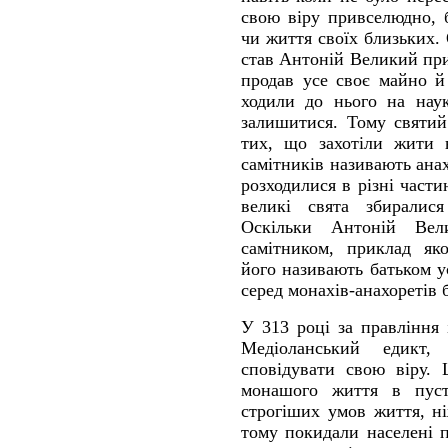
свою віру привселюдно, 
чи життя своїх близьких.
став Антоній Великий при
продав усе своє майно й
ходили до нього на наук
залишитися. Тому святий
тих, що захотіли жити 
самітників називають ана
розходилися в різні части
великі свята збиралис
Оскільки Антоній Ве
самітником, приклад як
його називають батьком у
серед монахів-анахоретів б
У 313 році за правління
Медіоланський едикт,
сповідувати свою віру.
монашого життя в пуст
строгіших умов життя, ні
тому покидали населені 