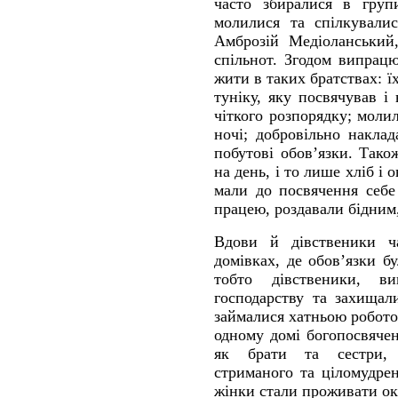
часто збиралися в групи
молилися та спілкувалис
Амброзій Медіоланський
спільнот. Згодом випрац
жити в таких братствах: 
туніку, яку посвячував і
чіткого розпорядку; моли
ночі; добровільно наклад
побутові обов’язки. Тако
на день, і то лише хліб і 
мали до посвячення себе
працею, роздавали бідним
Вдови й дівственики ч
домівках, де обов’язки бу
тобто дівственики, 
господарству та захищал
займалися хатньою робот
одному домі богопосвяче
як брати та сестри, 
стриманого та ціломудре
жінки стали проживати ок