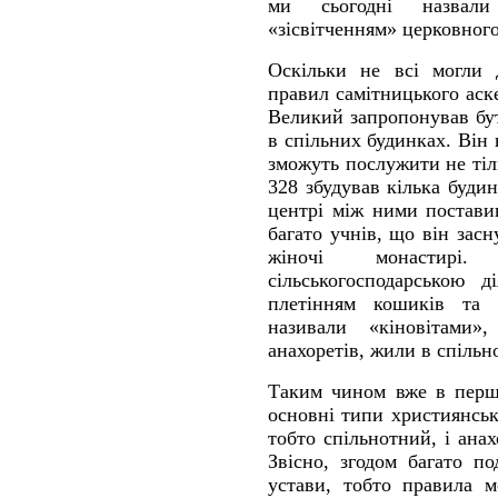
ми сьогодні назвали
«зісвітченням» церковног
Оскільки не всі могли 
правил самітницького аск
Великий запропонував бу
в спільних будинках. Він
зможуть послужити не тіл
328 збудував кілька буди
центрі між ними постави
багато учнів, що він засн
жіночі монастирі
сільськогосподарською д
плетінням кошиків та 
називали «кіновітами
анахоретів, жили в спільно
Таким чином вже в перші
основні типи християнськ
тобто спільнотний, і ана
Звісно, згодом багато п
устави, тобто правила м