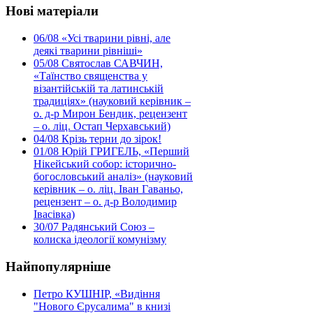
Нові матеріали
06/08
«Усі тварини рівні, але
деякі тварини рівніші»
05/08
Святослав САВЧИН,
«Таїнство священства у
візантійській та латинській
традиціях» (науковий керівник –
о. д-р Мирон Бендик, рецензент
– о. ліц. Остап Черхавський)
04/08
Крізь терни до зірок!
01/08
Юрій ГРИГЕЛЬ, «Перший
Нікейський собор: історично-
богословський аналіз» (науковий
керівник – о. ліц. Іван Гаваньо,
рецензент – о. д-р Володимир
Івасівка)
30/07
Радянський Союз –
колиска ідеології комунізму
Найпопулярніше
Петро КУШНІР, «Видіння
"Нового Єрусалима" в книзі