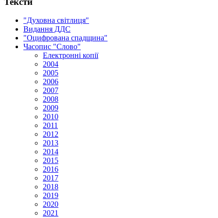
Тексти
"Духовна світлиця"
Видання ДДС
"Оцифрована спадщина"
Часопис "Слово"
Електронні копії
2004
2005
2006
2007
2008
2009
2010
2011
2012
2013
2014
2015
2016
2017
2018
2019
2020
2021