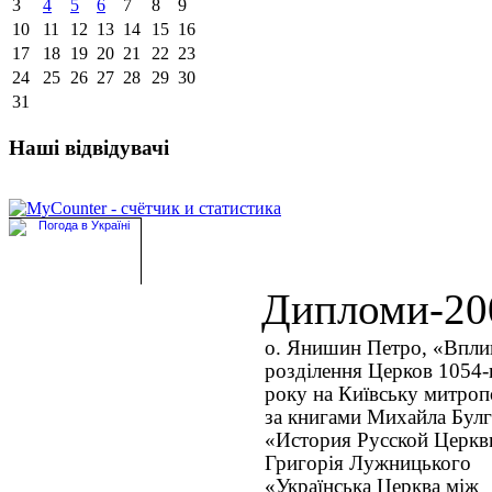
3
4
5
6
7
8
9
10
11
12
13
14
15
16
17
18
19
20
21
22
23
24
25
26
27
28
29
30
31
Наші відвідувачі
Дипломи-20
о. Янишин Петро, «Впли
розділення Церков 1054-
року на Київську митроп
за книгами Михайла Булг
«История Русской Церкв
Григорія Лужницького
«Українська Церква між