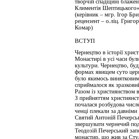
творчій спадщині блаже
Климентія Шептицького
(керівник – мгр. Ігор Бри
рецензент – о.ліц. Григор
Комар)
ВСТУП
Чернецтво в історії хрис
Монастирі в усі часи бул
культури. Чернецтво, буду
формах явищем суто церк
було якимось винятковим
сприймалося як зразкови
Разом із християнством 
З прийняттям християнств
почалася розбудова числ
ченці плекали за давніми
Святий Антоній Печерсь
звершувати чернечий подв
Теодозій Печерський зап
монастир, що жив за Сту