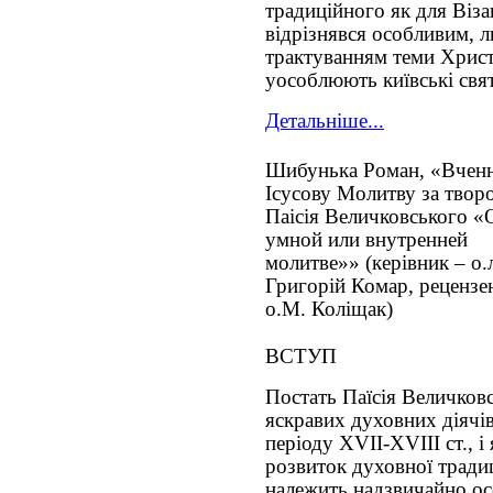
традиційного як для Візан
відрізнявся особливим,
трактуванням теми Христ
уособлюють київські свят
Детальніше...
Шибунька Роман, «Вчен
Ісусову Молитву за твор
Паісія Величковського «
умной или внутренней
молитве»» (керівник – о.л
Григорій Комар, рецензе
о.М. Коліщак)
ВСТУП
Постать Паїсія Величков
яскравих духовних діячів
періоду XVII-XVIII ст., і
розвиток духовної традиц
належить надзвичайно ос