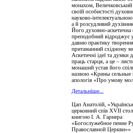
монахом, Величковський 
своїй особистості духовн
науково-інтелектуальною 
а й розсудливий духівник
Його духовно-аскетична 
преподобний відроджує у
давню практику творення 
притаманний східному мо
Аскетичні ідеї та думки 
праць старця, а це – лист
монаший устав його спіль
назвою «Крины сельные 
апологія «Про умову мол
Детальніше...
Цап Анатолій, «Українсь
церковний спів XVII стол
книгою І. А. Гарнера
«Богослужебное пение Р
Православной Церкви»»