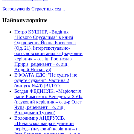
Богослуженія Страстныя сед...
Найпопулярніше
Петро КУШНІР, «Видіння
"Нового Єрусалима" в книзі
Одкровення Йоана Богослова
(Од. 21). Інтертекстуально-
богословський аналіз» (науковий
керівник – о. ліц. Ростислав
Приріз, рецензент – о. ліц.
Андрій Нискогуз)
ЕФФАТА ДДС: "Не судіть і не
будете суджені". Частина 2
(випуск №40) [ВІДЕО]
Богдан ФЕДИНЯК, «Маріологія
папи Римського Венедикта XVI»
(науковий керівник – о. д-р Олег
Чупа, рецензент – о. ліц.
Володимир Тухлян)
Володимир АНДРУХІВ,
«Почаївська лавра в унійний
період» (науковий керівник – п.