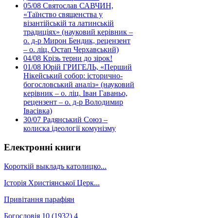
05/08
Святослав САВЧИН,
«Таїнство священства у
візантійській та латинській
традиціях» (науковий керівник –
о. д-р Мирон Бендик, рецензент
– о. ліц. Остап Черхавський)
04/08
Крізь терни до зірок!
01/08
Юрій ГРИГЕЛЬ, «Перший
Нікейський собор: історично-
богословський аналіз» (науковий
керівник – о. ліц. Іван Гаваньо,
рецензент – о. д-р Володимир
Івасівка)
30/07
Радянський Союз –
колиска ідеології комунізму
Електронні книги
Короткій выкладъ католицко...
Історія Христіянської Церк...
Привітання парафіян
Богословія 10 (1932) 4