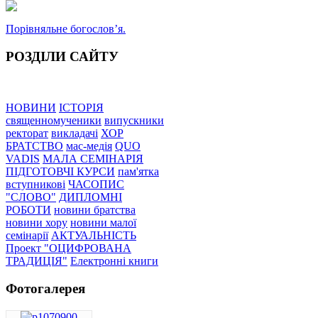
Порівняльне богословʼя.
РОЗДІЛИ САЙТУ
НОВИНИ
ІСТОРІЯ
священномученики
випускники
ректорат
викладачі
ХОР
БРАТСТВО
мас-медія
QUO
VADIS
МАЛА СЕМІНАРІЯ
ПІДГОТОВЧІ КУРСИ
пам'ятка
вступникові
ЧАСОПИС
"СЛОВО"
ДИПЛОМНІ
РОБОТИ
новини братства
новини хору
новини малої
семінарії
АКТУАЛЬНІСТЬ
Проект "ОЦИФРОВАНА
ТРАДИЦІЯ"
Електронні книги
Фотогалерея