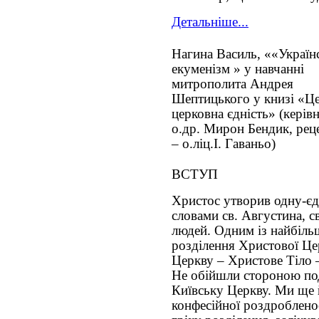
Детальніше...
Нагина Василь, ««Україн
екуменізм » у навчанні
митрополита Андрея
Шептицького у книзі «Це
церковна єдність» (керів
о.др. Мирон Бендик, рец
– о.ліц.І. Гаваньо)
ВСТУП
Христос утворив одну-єд
словами св. Августина, с
людей. Одним із найбіль
розділення Христової Це
Церкву – Христове Тіло –
Не обійшли стороною под
Київську Церкву. Ми ще й
конфесійної роздроблено