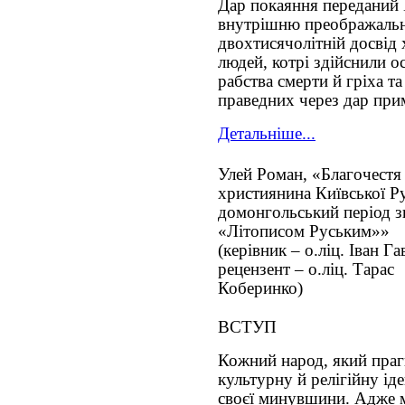
Дар покаяння переданий 
внутрішню преображальн
двохтисячолітній досвід 
людей, котрі здійснили о
рабства смерти й гріха т
праведних через дар при
Детальніше...
Улей Роман, «Благочестя
християнина Київської Ру
домонгольський період з
«Літописом Руським»»
(керівник – о.ліц. Іван Га
рецензент – о.ліц. Тарас
Коберинко)
ВСТУП
Кожний народ, який праг
культурну й релігійну ід
своєї минувшини. Адже м