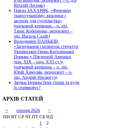
Ігор Бриндак, рецензент – о. д-р
Віталій Лесняк)
Павло ЗАХАРЯК, «Феномен
трансгуманізму: виклики і
загрози для суспільства»
(науковий керівник – о. ліц.
Тарас Коберинко, рецензент –
ліц. Василь Салій)
Володимир ПАНЬКІВ,
«Заснування і розвиток структур
Української Греко-Католицької
Церкви у Південній Америці
(кін. ХІХ – поч. ХХІ ст.)»
(науковий керівник – о. ліц.
Юрій Хамуляк, рецензент – о.
ліц. Андрій Нискогуз)
Звідки Церква бере гроші та куди
їх спрямовує?
АРХІВ СТАТЕЙ
<
серпня 2026
>
ПН
ВТ
СР
ЧТ
ПТ
СБ
НД
1
2