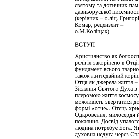
святому та дотичних пам
давньоруської писемност
(керівник – о.ліц. Григор
Комар, рецензент –
о.М.Коліщак)
ВСТУП
Християнство як богоос
релігія закорінено в Отці.
фундамент всього тварног
також життєдайний корінь
Отця як джерела життя – 
Зіслання Святого Духа в
плеромою життя космосу.
можливість звертатися д
формі «отче». Отець хри
Одкровення, милосердя й
покаяння. Досвід упалог
людина потребує Бога, Як
духовна недуга через Сп