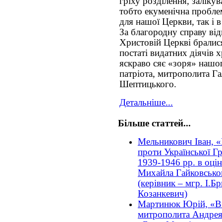
гріху розділення, заліку
тобто екуменічна пробле
для нашої Церкви, так і 
За благородну справу ві
Христовій Церкві бралися 
постаті видатних діячів х
яскраво сяє «зоря» нашог
патріота, митрополита Г
Шептицького.
Детальніше...
Більше статтей...
Мельникович Іван, «
проти Української Г
1939-1946 рр. в оці
Михайла Гайковськ
(керівник – мгр. І.Бр
Козанкевич)
Мартинюк Юрій, «В
митрополита Андрея