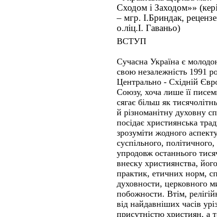
Сходом і Заходом»» (кер
– мгр. І.Бриндак, рецензе
о.ліц.І. Гаваньо)
ВСТУП
Сучасна Україна є молодо
свою незалежність 1991 р
Центрально - Східній Євро
Союзу, хоча лише її писем
сягає більш як тисячолітн
й різноманітну духовну сп
посідає християнська тра
зрозуміти жодного аспекту
суспільного, політичного,
упродовж останнього тисяч
внеску християнства, його
практик, етичних норм, сп
духовности, церковного м
побожности. Втім, релігій
від найдавніших часів ур
присутністю християн, а 