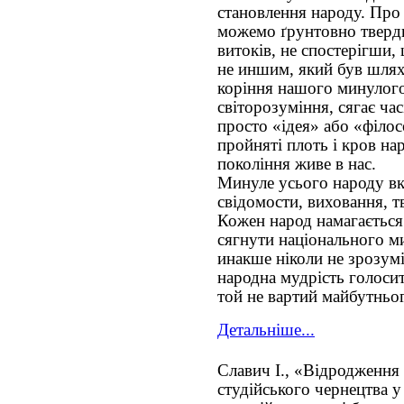
становлення народу. Про 
можемо ґрунтовно тверди
витоків, не спостерігши,
не иншим, який був шлях
коріння нашого минулого,
світорозуміння, сягає час
просто «ідея» або «філос
пройняті плоть і кров на
покоління живе в нас.
Минуле усього народу вк
свідомости, виховання, т
Кожен народ намагається
сягнути національного ми
инакше ніколи не зрозумі
народна мудрість голосит
той не вартий майбутньо
Детальніше...
Славич І., «Відродження
студійського чернецтва у