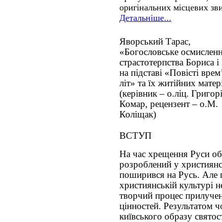
оригінальних місцевих зви
Детальніше...
Яворський Тарас,
«Богословське осмислен
страстотерпства Бориса і 
на підставі «Повісті вре
літ» та їх житійних матер
(керівник – о.ліц. Григор
Комар, рецензент – о.М.
Коліщак)
ВСТУП
На час хрещення Руси обр
розроблений у християнсь
поширився на Русь. Але 
християнській культурі н
творчий процес прилучен
цінностей. Результатом ч
київського образу святост