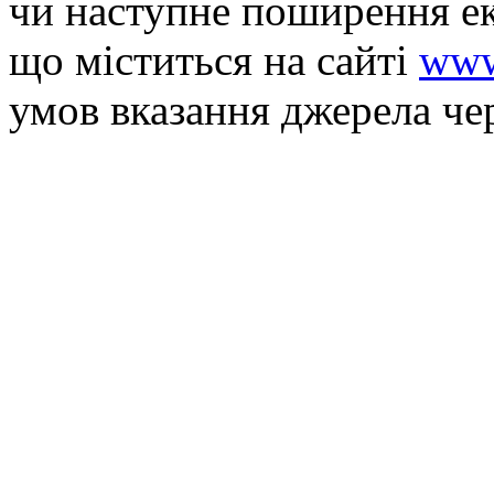
чи наступне поширення ек
що мiститься на сайті
www
умов вказання джерела че