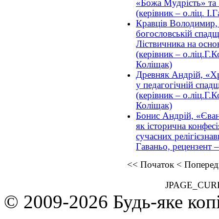
«Божа Мудрість» та
(керівник – о.ліц. І.
Кравців Володимир,
богословській спад
Ліствичника на осно
(керівник – о.ліц.Г.
Коліщак)
Древняк Андрій, «Х
у педагогічній спа
(керівник – о.ліц.Г.
Коліщак)
Бонис Андрій, «Єван
як історична конфесі
сучасних релігієзнавц
Гаваньо, рецензент –
<<
Початок
<
Поперед
JPAGE_CUR
© 2009-2026 Будь-яке коп