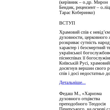
(керівник – о.др. Мирон
Бендик, рецензент – о.ліц
Тарас Коберинко)
ВСТУП
Храмовий спів є невід’єм
духовности, церковного 
розкриває сутність народ
характер і безсмертний тв
української богослужбов
піснеспівах її богослужі
Київській Русі, храмовий
досягнув вершин свого р
спів і досі недостатньо д
Детальніше...
Федаш М., «Харизма
духовного отцівства
преподобного Теодосія
Печерського, на основі 