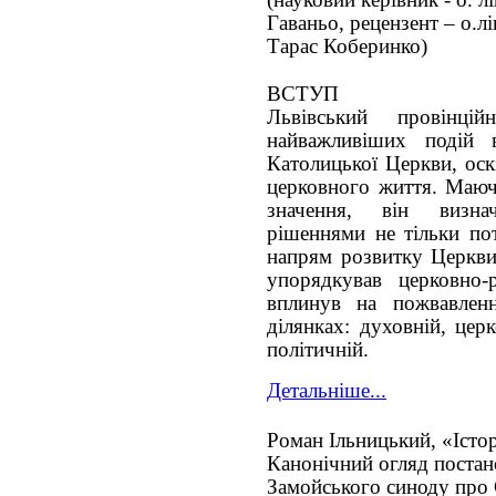
Гаваньо, рецензент – о.лі
Тарас Коберинко)
ВСТУП
Львівський провінц
найважливіших подій в
Католицької Церкви, оск
церковного життя. Маю
значення, він визна
рішеннями не тільки пот
напрям розвитку Церкви
упорядкував церковно-р
вплинув на пожвавленн
ділянках: духовній, церк
політичній.
Детальніше...
Роман Ільницький, «Істо
Канонічний огляд постан
Замойського синоду про 