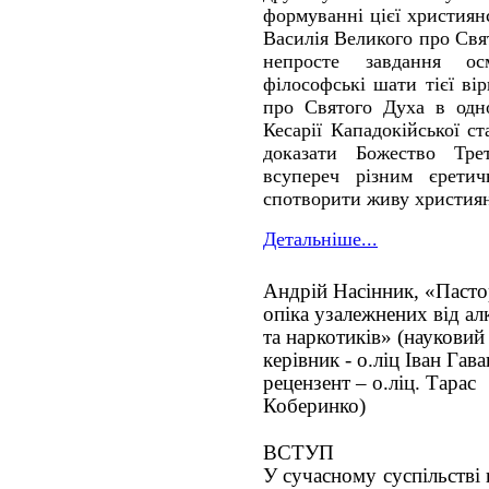
формуванні цієї християн
Василія Великого про Свя
непросте завдання о
філософські шати тієї ві
про Святого Духа в одно
Кесарії Кападокійської с
доказати Божество Тре
всупереч різним єрети
спотворити живу християн
Детальніше...
Андрій Насінник, «Пасто
опіка узалежнених від а
та наркотиків» (науковий
керівник - о.ліц Іван Гава
рецензент – о.ліц. Тарас
Коберинко)
ВСТУП
У сучасному суспільстві