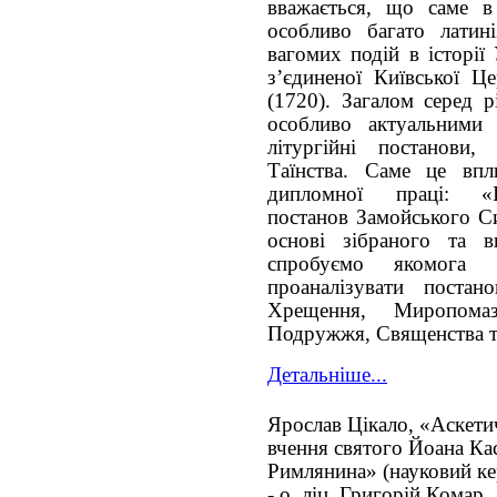
вважається, що саме в
особливо багато латин
вагомих подій в історі
з’єдиненої Київської Ц
(1720). Загалом серед 
особливо актуальними
літургійні постанови
Таїнства. Саме це вп
дипломної праці: «І
постанов Замойського Си
основі зібраного та в
спробуємо якомога 
проаналізувати поста
Хрещення, Миропомаза
Подружжя, Священства т
Детальніше...
Ярослав Цікало, «Аскети
вчення святого Йоана Ка
Римлянина» (науковий ке
- о. ліц. Григорій Комар,