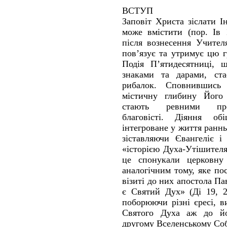
ВСТУП
Заповіт Христа зіслати І
може вмістити (пор. Ів 
після вознесення Учител
пов’язує та утримує цю г
Подія П’ятидесятниці, 
знаками та дарами, ст
рибалок. Сповнившись
містичну глибину Його 
стають ревними проп
благовісті. Діяння об
інтегроване у життя ранн
зіставляючи Євангеліє і
«історією Духа-Утішителя
це спонукали церковну 
аналогічним тому, яке по
візиті до них апостола Па
є Святий Дух» (Ді 19, 2
поборюючи різні єресі, в
Святого Духа аж до йо
другому Вселенському Соб