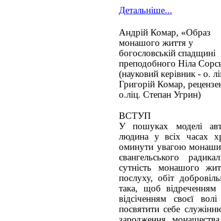
Детальніше...
Андрій Комар, «Образ
монашого життя у
богословській спадщині
преподобного Ніла Сорс
(науковий керівник - о. лі
Григорій Комар, рецензе
о.ліц. Степан Угрин)
ВСТУП
У пошуках моделі авт
людина у всіх часах хр
оминути увагою монаший 
євангельського радика
сутність монашого жит
послуху, обіт добровіль
така, щоб відреченням 
відсіченням своєї волі
посвятити себе служінн
зародження монашеств