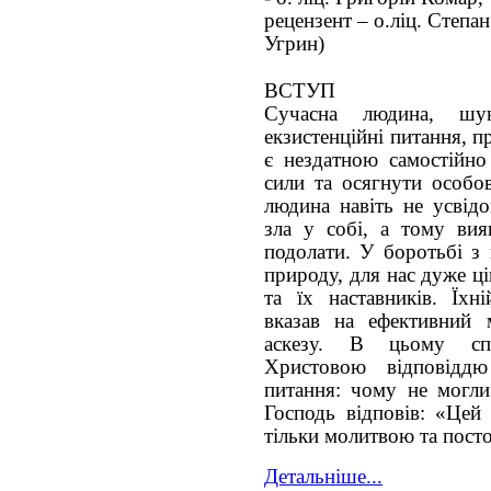
рецензент – о.ліц. Степан
Угрин)
ВСТУП
Сучасна людина, шу
екзистенційні питання, 
є нездатною самостійно
сили та осягнути особов
людина навіть не усвід
зла у собі, а тому ви
подолати. У боротьбі з
природу, для нас дуже ц
та їх наставників. Їхн
вказав на ефективний
аскезу. В цьому спос
Христовою відповіддю
питання: чому не могли
Господь відповів: «Цей
тільки молитвою та пост
Детальніше...