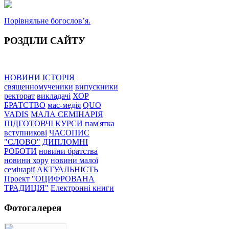
Порівняльне богословʼя.
РОЗДІЛИ САЙТУ
НОВИНИ
ІСТОРІЯ
священномученики
випускники
ректорат
викладачі
ХОР
БРАТСТВО
мас-медія
QUO
VADIS
МАЛА СЕМІНАРІЯ
ПІДГОТОВЧІ КУРСИ
пам'ятка
вступникові
ЧАСОПИС
"СЛОВО"
ДИПЛОМНІ
РОБОТИ
новини братства
новини хору
новини малої
семінарії
АКТУАЛЬНІСТЬ
Проект "ОЦИФРОВАНА
ТРАДИЦІЯ"
Електронні книги
Фотогалерея