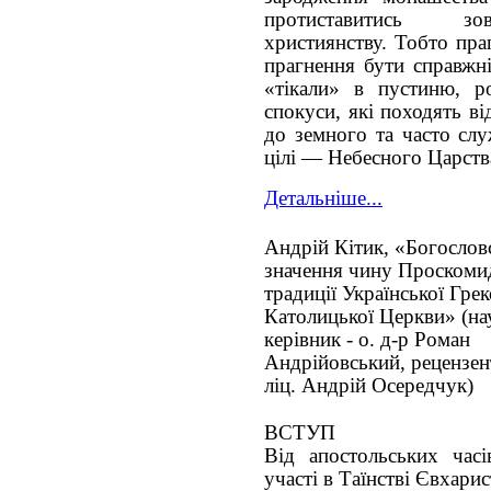
протиставитись зо
християнству. Тобто пра
прагнення бути справжн
«тікали» в пустиню, р
спокуси, які походять в
до земного та часто сл
цілі — Небесного Царств
Детальніше...
Андрій Кітик, «Богослов
значення чину Проскомид
традиції Української Грек
Католицької Церкви» (на
керівник - о. д-р Роман
Андрійовський, рецензент
ліц. Андрій Осередчук)
ВСТУП
Від апостольських час
участі в Таїнстві Євхарис