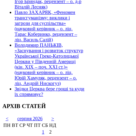
Ігор Бриндак, рецензент – о. д-р
Віталій Лесняк)
Павло ЗАХАРЯК, «Феномен
трансгуманізму: виклики і
загрози для суспільства»
(науковий керівник – о. ліц.
Тарас Коберинко, рецензент –
ліц. Василь Салій)
Володимир ПАНЬКІВ,
«Заснування і розвиток структур
Української Греко-Католицької
Церкви у Південній Америці
(кін. ХІХ – поч. ХХІ ст.)»
(науковий керівник – о. ліц.
Юрій Хамуляк, рецензент – о.
ліц. Андрій Нискогуз)
Звідки Церква бере гроші та куди
їх спрямовує?
АРХІВ СТАТЕЙ
<
серпня 2026
>
ПН
ВТ
СР
ЧТ
ПТ
СБ
НД
1
2