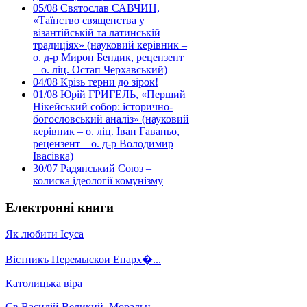
05/08
Святослав САВЧИН,
«Таїнство священства у
візантійській та латинській
традиціях» (науковий керівник –
о. д-р Мирон Бендик, рецензент
– о. ліц. Остап Черхавський)
04/08
Крізь терни до зірок!
01/08
Юрій ГРИГЕЛЬ, «Перший
Нікейський собор: історично-
богословський аналіз» (науковий
керівник – о. ліц. Іван Гаваньо,
рецензент – о. д-р Володимир
Івасівка)
30/07
Радянський Союз –
колиска ідеології комунізму
Електронні книги
Як любити Ісуса
Вістникъ Перемыскои Епарх�...
Католицька віра
Св.Василій Великий. Моральн...