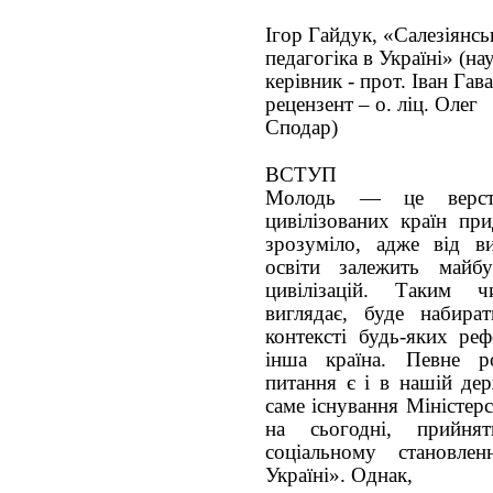
Ігор Гайдук, «Салезіянсь
педагогіка в Україні» (на
керівник - прот. Іван Гав
рецензент – о. ліц. Олег
Сподар)
ВСТУП
Молодь — це верств
цивілізованих країн при
зрозуміло, адже від ви
освіти залежить майб
цивілізацій. Таким ч
виглядає, буде набира
контексті будь-яких ре
інша країна. Певне р
питання є і в нашій де
саме існування Міністерс
на сьогодні, прийн
соціальному становл
Україні». Однак,