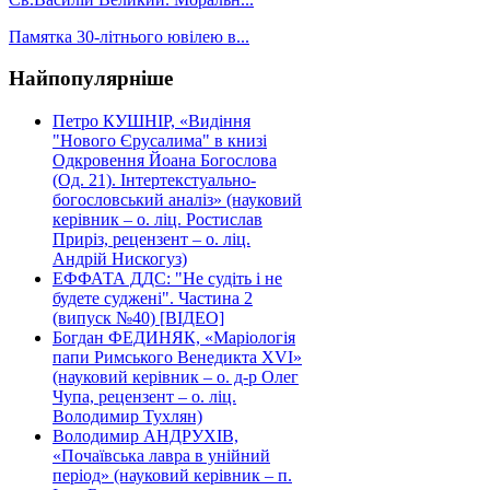
Памятка 30-літнього ювілею в...
Найпопулярніше
Петро КУШНІР, «Видіння
"Нового Єрусалима" в книзі
Одкровення Йоана Богослова
(Од. 21). Інтертекстуально-
богословський аналіз» (науковий
керівник – о. ліц. Ростислав
Приріз, рецензент – о. ліц.
Андрій Нискогуз)
ЕФФАТА ДДС: "Не судіть і не
будете суджені". Частина 2
(випуск №40) [ВІДЕО]
Богдан ФЕДИНЯК, «Маріологія
папи Римського Венедикта XVI»
(науковий керівник – о. д-р Олег
Чупа, рецензент – о. ліц.
Володимир Тухлян)
Володимир АНДРУХІВ,
«Почаївська лавра в унійний
період» (науковий керівник – п.