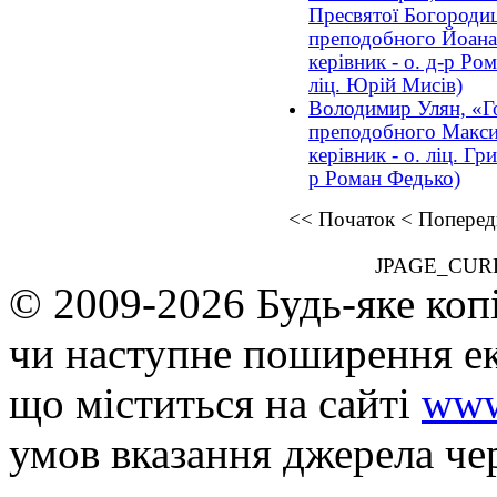
Пресвятої Богородиц
преподобного Йоана
керівник - о. д-р Ро
ліц. Юрій Мисів)
Володимир Улян, «Г
преподобного Макси
керівник - о. ліц. Гр
р Роман Федько)
<<
Початок
<
Поперед
JPAGE_CUR
© 2009-2026 Будь-яке коп
чи наступне поширення ек
що мiститься на сайті
www
умов вказання джерела че