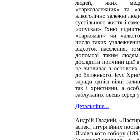
людей, яких меди
«наркозалежних» та «а
алкоголічно залежні люди
суспільного життя і саме
«опускає» їхню гідніс
«наркоман» чи «алкого
число таких узалежнени
відсоток населення, то
допомозі таким людям
дослідити причини цієї 
це випливає з основних
до ближнього. Ісус Хрис
заради однієї вівці зали
так і християни, а особ
заблуканих овець серед 
Детальніше...
Андрій Гладкий, «Пасти
аспект літургійних поста
Львівського собору (189
(науковий керівник - о. лі