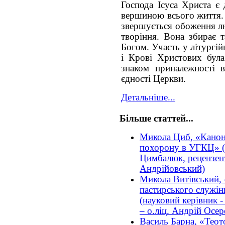
Господа Ісуса Христа є
вершиною всього життя. 
звершується обоження л
творіння. Вона збирає 
Богом. Участь у літургій
і Крові Христових була
знаком приналежності в
єдності Церкви.
Детальніше...
Більше статтей...
Микола Циб, «Канон
похорону в УГКЦ» (н
Цимбалюк, рецензент
Андрійовський)
Микола Витівський, 
пастирського служін
(науковий керівник -
– о.ліц. Андрій Осер
Василь Барна, «Теот