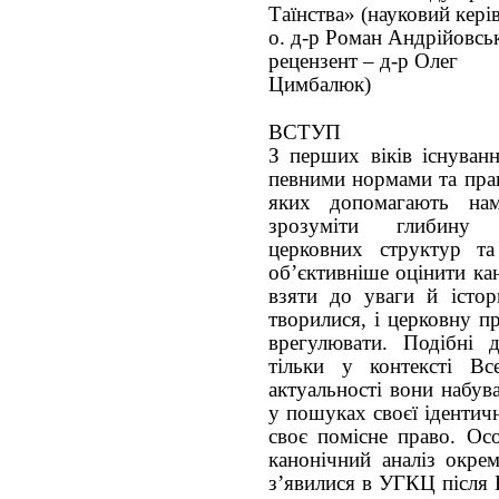
Таїнства» (науковий кері
о. д-р Роман Андрійовсь
рецензент – д-р Олег
Цимбалюк)
ВСТУП
З перших віків існуван
певними нормами та прав
яких допомагають на
зрозуміти глибину х
церковних структур та
об’єктивніше оцінити ка
взяти до уваги й істор
творилися, і церковну п
врегулювати. Подібні 
тільки у контексті Вс
актуальності вони набув
у пошуках своєї ідентич
своє помісне право. Ос
канонічний аналіз окре
з’явилися в УГКЦ після Б