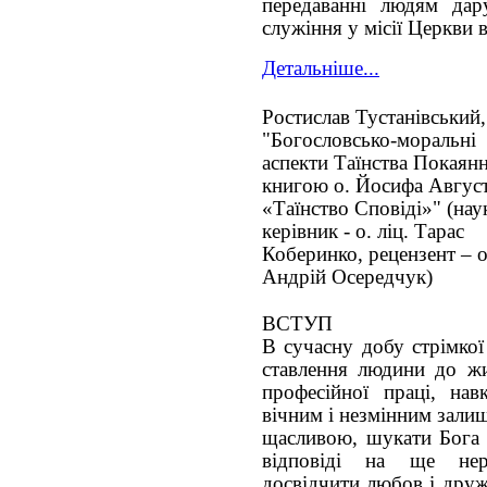
передаванні людям дар
служіння у місії Церкви 
Детальніше...
Ростислав Тустанівський,
"Богословсько-моральні
аспекти Таїнства Покаянн
книгою о. Йосифа Авгус
«Таїнство Сповіді»" (нау
керівник - о. ліц. Тарас
Коберинко, рецензент – о.
Андрій Осередчук)
ВСТУП
В сучасну добу стрімкої 
ставлення людини до жит
професійної праці, на
вічним і незмінним зали
щасливою, шукати Бога і
відповіді на ще неро
досвідчити любов і друж