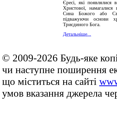
Єресі, які появлялися 
Христової, намагалися
Сина Божого або Св
підважуючи основи х
Триєдиного Бога.
Детальніше...
© 2009-2026 Будь-яке коп
чи наступне поширення ек
що мiститься на сайті
www
умов вказання джерела че