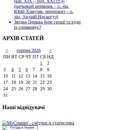
(кін. ХІХ – поч. ХХІ ст.)»
(науковий керівник – о. ліц.
Юрій Хамуляк, рецензент – о.
ліц. Андрій Нискогуз)
Звідки Церква бере гроші та куди
їх спрямовує?
АРХІВ СТАТЕЙ
<
серпня 2026
>
ПН
ВТ
СР
ЧТ
ПТ
СБ
НД
1
2
3
4
5
6
7
8
9
10
11
12
13
14
15
16
17
18
19
20
21
22
23
24
25
26
27
28
29
30
31
Наші відвідувачі