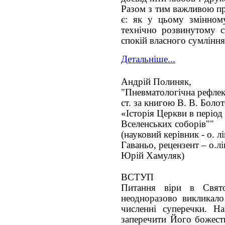
Разом з тим важливою п
є: як у цьому змінному
технічно розвинутому с
спокій власного сумління
Детальніше...
Андрій Полиняк,
"Пневматологічна рефлек
ст. за книгою В. В. Боло
«Історія Церкви в період
Вселенських соборів""
(науковий керівник - о. лі
Гаваньо, рецензент – о.лі
Юрій Хамуляк)
ВСТУП
Питання віри в Свят
неодноразово викликало
численні суперечки. Н
заперечити Його божеств