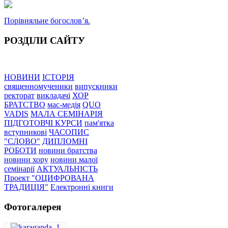
Порівняльне богословʼя.
РОЗДІЛИ САЙТУ
НОВИНИ
ІСТОРІЯ
священномученики
випускники
ректорат
викладачі
ХОР
БРАТСТВО
мас-медія
QUO
VADIS
МАЛА СЕМІНАРІЯ
ПІДГОТОВЧІ КУРСИ
пам'ятка
вступникові
ЧАСОПИС
"СЛОВО"
ДИПЛОМНІ
РОБОТИ
новини братства
новини хору
новини малої
семінарії
АКТУАЛЬНІСТЬ
Проект "ОЦИФРОВАНА
ТРАДИЦІЯ"
Електронні книги
Фотогалерея