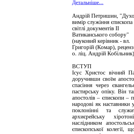
Детальніше...
Андрій Петришин, "Дух
вимір служіння єпископа
світлі документів ІІ
Ватиканського собору"
(науковий керівник - вл.
Григорій (Комар), реценз
о. ліц. Андрій Кобільник
ВСТУП
Ісус Христос вічний Па
доручивши своїм апосто
спасіння через євангель
пастирську опіку. Він т
апостолів – єпископи – 
народові як наставники 
поклонінні та служи
архиєрейську хірот
наслідником апостольсь
єпископської колегії, 