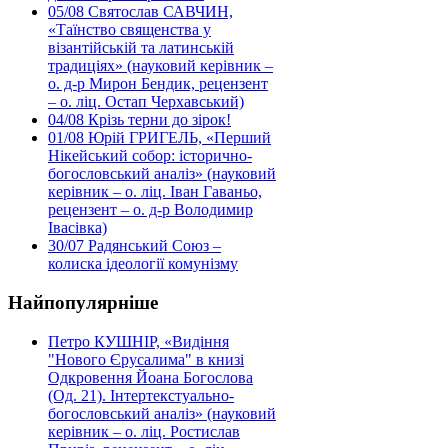
05/08
Святослав САВЧИН,
«Таїнство священства у
візантійській та латинській
традиціях» (науковий керівник –
о. д-р Мирон Бендик, рецензент
– о. ліц. Остап Черхавський)
04/08
Крізь терни до зірок!
01/08
Юрій ГРИГЕЛЬ, «Перший
Нікейський собор: історично-
богословський аналіз» (науковий
керівник – о. ліц. Іван Гаваньо,
рецензент – о. д-р Володимир
Івасівка)
30/07
Радянський Союз –
колиска ідеології комунізму
Найпопулярніше
Петро КУШНІР, «Видіння
"Нового Єрусалима" в книзі
Одкровення Йоана Богослова
(Од. 21). Інтертекстуально-
богословський аналіз» (науковий
керівник – о. ліц. Ростислав