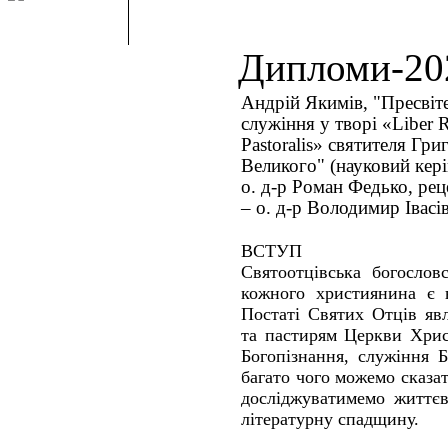
Дипломи-20
Андрій Якимів, "Пресвіт
служіння у творі «Liber 
Pastoralis» святителя Гри
Великого" (науковий кері
о. д-р Роман Федько, рец
– о. д-р Володимир Івасі
ВСТУП
Святоотцівська богослов
кожного християнина є 
Постаті Святих Отців яв
та пастирям Церкви Хрис
Богопізнання, служіння 
багато чого можемо сказат
досліджуватимемо життєв
літературну спадщину.