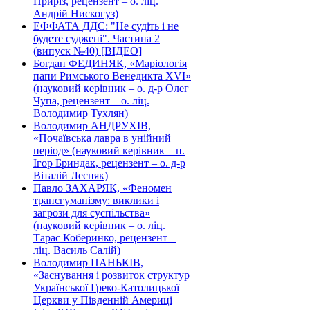
Приріз, рецензент – о. ліц.
Андрій Нискогуз)
ЕФФАТА ДДС: "Не судіть і не
будете суджені". Частина 2
(випуск №40) [ВІДЕО]
Богдан ФЕДИНЯК, «Маріологія
папи Римського Венедикта XVI»
(науковий керівник – о. д-р Олег
Чупа, рецензент – о. ліц.
Володимир Тухлян)
Володимир АНДРУХІВ,
«Почаївська лавра в унійний
період» (науковий керівник – п.
Ігор Бриндак, рецензент – о. д-р
Віталій Лесняк)
Павло ЗАХАРЯК, «Феномен
трансгуманізму: виклики і
загрози для суспільства»
(науковий керівник – о. ліц.
Тарас Коберинко, рецензент –
ліц. Василь Салій)
Володимир ПАНЬКІВ,
«Заснування і розвиток структур
Української Греко-Католицької
Церкви у Південній Америці