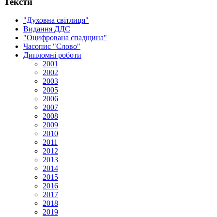
Тексти
"Духовна світлиця"
Видання ДДС
"Оцифрована спадщина"
Часопис "Слово"
Дипломні роботи
2001
2002
2003
2005
2006
2007
2008
2009
2010
2011
2012
2013
2014
2015
2016
2017
2018
2019