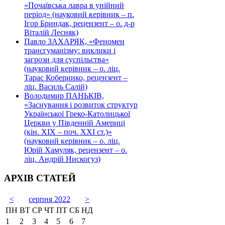
«Почаївська лавра в унійний
період» (науковий керівник – п.
Ігор Бриндак, рецензент – о. д-р
Віталій Лесняк)
Павло ЗАХАРЯК, «Феномен
трансгуманізму: виклики і
загрози для суспільства»
(науковий керівник – о. ліц.
Тарас Коберинко, рецензент –
ліц. Василь Салій)
Володимир ПАНЬКІВ,
«Заснування і розвиток структур
Української Греко-Католицької
Церкви у Південній Америці
(кін. ХІХ – поч. ХХІ ст.)»
(науковий керівник – о. ліц.
Юрій Хамуляк, рецензент – о.
ліц. Андрій Нискогуз)
АРХІВ СТАТЕЙ
<
серпня 2022
>
ПН
ВТ
СР
ЧТ
ПТ
СБ
НД
1
2
3
4
5
6
7