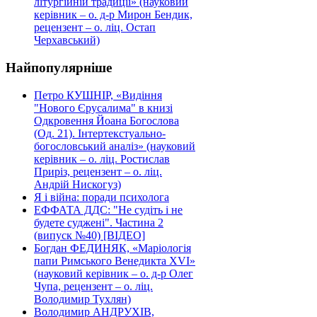
літургійній традиції» (науковий
керівник – о. д-р Мирон Бендик,
рецензент – о. ліц. Остап
Черхавський)
Найпопулярніше
Петро КУШНІР, «Видіння
"Нового Єрусалима" в книзі
Одкровення Йоана Богослова
(Од. 21). Інтертекстуально-
богословський аналіз» (науковий
керівник – о. ліц. Ростислав
Приріз, рецензент – о. ліц.
Андрій Нискогуз)
Я і війна: поради психолога
ЕФФАТА ДДС: "Не судіть і не
будете суджені". Частина 2
(випуск №40) [ВІДЕО]
Богдан ФЕДИНЯК, «Маріологія
папи Римського Венедикта XVI»
(науковий керівник – о. д-р Олег
Чупа, рецензент – о. ліц.
Володимир Тухлян)
Володимир АНДРУХІВ,