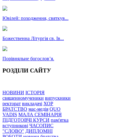
Ювілей: походження, святкув...
Божественна Літургія св. Ів...
Порівняльне богословʼя.
РОЗДІЛИ САЙТУ
НОВИНИ
ІСТОРІЯ
священномученики
випускники
ректорат
викладачі
ХОР
БРАТСТВО
мас-медія
QUO
VADIS
МАЛА СЕМІНАРІЯ
ПІДГОТОВЧІ КУРСИ
пам'ятка
вступникові
ЧАСОПИС
"СЛОВО"
ДИПЛОМНІ
РОБОТИ
новини братства