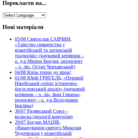
Перекласти на...
Нові матеріали
05/08
Святослав САВЧИН,
«Таїнство священства у
візантійській та латинській
традиціях» (науковий керівник –
о. д-р Мирон Бендик, рецензент
– о. ліц. Остап Черхавський)
04/08
Крізь терни до зірок!
01/08
Юрій ГРИГЕЛЬ, «Перший
Нікейський собор: історично-
богословський аналіз» (науковий
керівник – о. ліц. Іван Гаваньо,
рецензент – о. д-р Володимир
Івасівка)
30/07
Радянський Союз –
колиска ідеології комунізму
29/07
Богдан МАЦІВ,
«Вшанування святого Миколая
Чудотворця у візантійській