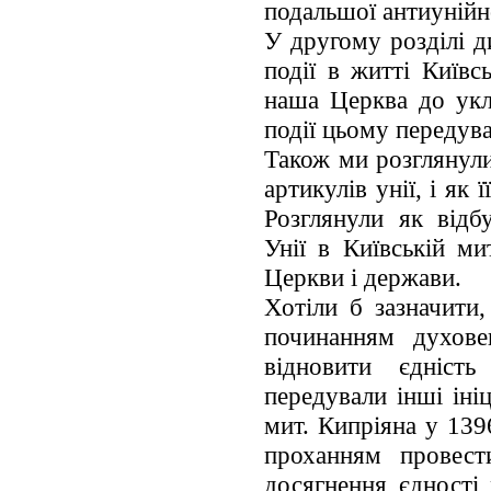
подальшої антиунійно
У другому розділі д
події в житті Київ
наша Церква до укла
події цьому передува
Також ми розглянул
артикулів унії, і як
Розглянули як відб
Унії в Київській ми
Церкви і держави.
Хотіли б зазначити
починанням духове
відновити єдніст
передували інші ініц
мит. Кипріяна у 139
проханням провест
досягнення єдності