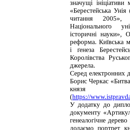
значущі ініціативи
«Берестейська Унія
читання 2005»,
Національного уні
історичні науки», 
реформа. Київська м
і ґенеза Берестей
Королівства Русько
джерела.
Серед електронних д
Борис Черкас «Битв
князя 
(
https://www.istpravd
У додатку до дипло
документу «Артикули
генеалогічне дерево
додаємо портрет кн