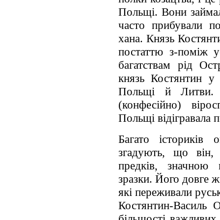
Польщі. Вони займа
часто прибували по
хана. Князь Костянт
постаттю з-поміж ус
багатствам рід Ост
князь Костянтин у
Польщі й Литви. 
(конфесійно) віро
Польщі відігравала 
Багато істориків 
згадують, що він,
предків, значною 
зразки. Його довге ж
які переживали руськ
Костянтин-Василь 
більшості важливих 