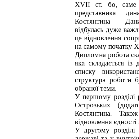
XVII ст. бо, саме
представника дин
Костянтина – Дани
відбулась дуже важл
це відновлення соп
на самому початку X
Дипломна робота скл
яка складається із 
списку використан
структура роботи 
обраної теми.
У першому розділі 
Острозьких (дода
Костянтина. Тако
відновлення єдності
У другому розділі 
державі та у внутрі