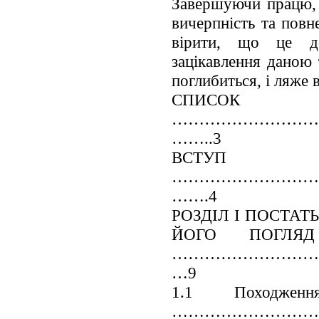
Завершуючи працю, 
вичерпність та повн
вірити, що це д
зацікавлення даною
поглибиться, і ляже 
СПИСО
………………………
……..3
ВСТУП
………………………
…….4
РОЗДІЛ І ПОСТАТ
ЙОГО ПОГЛЯ
………………………
…9
1.1 Походжен
……………………………