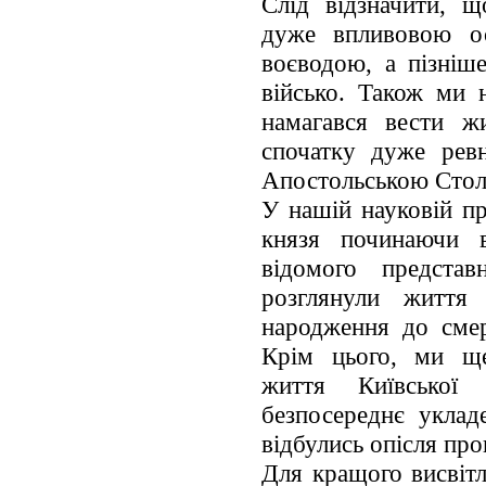
Слід відзначити, 
дуже впливовою ос
воєводою, а пізніш
військо. Також ми 
намагався вести ж
спочатку дуже рев
Апостольською Сто
У нашій науковій п
князя починаючи 
відомого представ
розглянули життя
народження до смер
Крім цього, ми ще
життя Київської 
безпосереднє уклад
відбулись опісля про
Для кращого висвітл