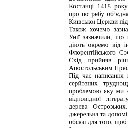
Костанці 1418 року
про потребу об’єдна
Київської Церкви пі
Також хочемо зазна
Унії зазначили, що 
діють окремо від 
Флорентійського Со
Схід прийняв ріш
Апостольським Прес
Під час написання 
серйозних труднощ
проблемою яку ми з
відповідної літера
дерева Острозьких
джерельна та допомі
обсязі для того, щоб