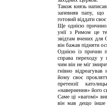
Також князь написав
запевняв папу, що 
готовий віддати своє
Ще однією причиною
унії з Римом це т
звідтам вчених для 
він бажав підняти ос
Однією із причин п
справа переходу у 
чим він не міг змири
гнівно відреагував 
йому своє проклятт
претензії католи
«навернення» його с
Саме ці «вагомі» ви
він мав дещо інше 