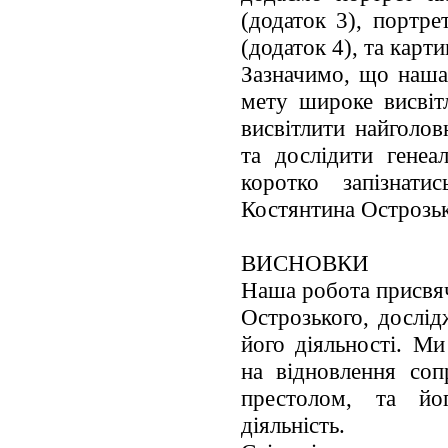
(додаток 3), портре
(додаток 4), та карт
Зазначимо, що наша
мету широке висвіт
висвітлити найголов
та дослідити генеа
коротко запізнат
Костянтина Острозьк
ВИСНОВКИ
Наша робота присвяч
Острозького, дослід
його діяльності. Ми
на відновлення со
престолом, та йо
діяльність.