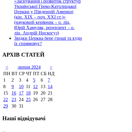
«Заснування і розвиток структур
Української Греко-Католицької
Церкви у Південній Америці
(кін. ХІХ – поч. ХХІ ст.)»
(науковий керівник – о. ліц.
Юрій Хамуляк, рецензент – о.
ліц. Андрій Нискогуз)
Звідки Церква бере гроші та куди
їх спрямовує?
АРХІВ СТАТЕЙ
<
липня 2024
>
ПН
ВТ
СР
ЧТ
ПТ
СБ
НД
1
2
3
4
5
6
7
8
9
10
11
12
13
14
15
16
17
18
19
20
21
22
23
24
25
26
27
28
29
30
31
Наші відвідувачі