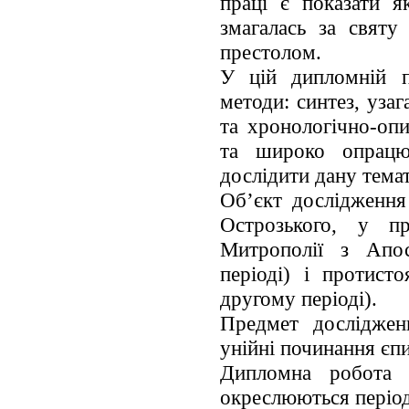
праці є показати я
змагалась за святу
престолом.
У цій дипломній п
методи: синтез, уза
та хронологічно-оп
та широко опрацюв
дослідити дану тема
Об’єкт дослідження
Острозького, у пр
Митрополії з Апо
періоді) і протист
другому періоді).
Предмет досліджен
унійні починання єп
Дипломна робота м
окреслюються період