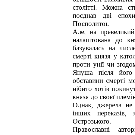
столітті. Можна с
поєднав дві епохи
Посполитої.
Але, на превеликий
налаштована до кн
базувалась на числ
смерті князя у като
проти унії чи згодо
Януша після його 
обставини смерті м
нібито хотів покину
князя до своєї племі
Однак, джерела не 
інших переказів, 
Острозького.
Православні авто