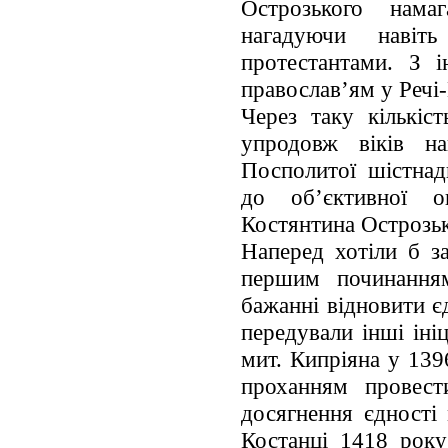
Острозького намаг
нагадуючи наві
протестантами. З і
православ’ям у Речі
Через таку кількіс
упродовж віків на
Посполитої шістнад
до об’єктивної о
Костянтина Острозьк
Наперед хотіли б з
першим починанням
бажанні відновити є
передували інші ініц
мит. Кипріяна у 139
проханням провест
досягнення єдності
Костанці 1418 року