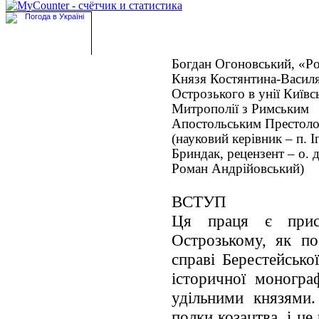
Богдан Огоновський, «Р
Князя Костянтина-Васил
Острозького в унії Київс
Митрополії з Римським
Апостольським Престол
(науковий керівник – п. І
Бриндак, рецензент – о. 
Роман Андрійовський)
ВСТУП
Ця праця є присв
Острозькому, як по
справі Берестейської
історичної моногра
удільними князями.
полки козацтва, і ц