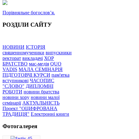
Порівняльне богословʼя.
РОЗДІЛИ САЙТУ
НОВИНИ
ІСТОРІЯ
священномученики
випускники
ректорат
викладачі
ХОР
БРАТСТВО
мас-медія
QUO
VADIS
МАЛА СЕМІНАРІЯ
ПІДГОТОВЧІ КУРСИ
пам'ятка
вступникові
ЧАСОПИС
"СЛОВО"
ДИПЛОМНІ
РОБОТИ
новини братства
новини хору
новини малої
семінарії
АКТУАЛЬНІСТЬ
Проект "ОЦИФРОВАНА
ТРАДИЦІЯ"
Електронні книги
Фотогалерея