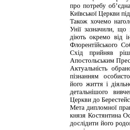
про потребу об’єдна
Київської Церкви пі
Також хочемо нагол
Унії зазначили, що
діють окремо від 
Флорентійського Со
Схід прийняв ріш
Апостольським Прес
Актуальність обра
пізнанням особисто
його життя і діяль
детальнішого вивч
Церкви до Берестейс
Мета дипломної прац
князя Костянтина Ос
дослідити його род