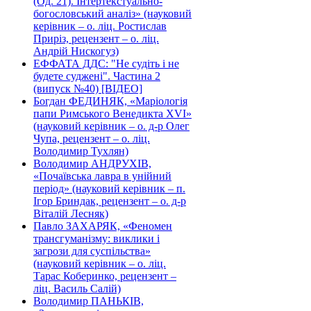
(Од. 21). Інтертекстуально-
богословський аналіз» (науковий
керівник – о. ліц. Ростислав
Приріз, рецензент – о. ліц.
Андрій Нискогуз)
ЕФФАТА ДДС: "Не судіть і не
будете суджені". Частина 2
(випуск №40) [ВІДЕО]
Богдан ФЕДИНЯК, «Маріологія
папи Римського Венедикта XVI»
(науковий керівник – о. д-р Олег
Чупа, рецензент – о. ліц.
Володимир Тухлян)
Володимир АНДРУХІВ,
«Почаївська лавра в унійний
період» (науковий керівник – п.
Ігор Бриндак, рецензент – о. д-р
Віталій Лесняк)
Павло ЗАХАРЯК, «Феномен
трансгуманізму: виклики і
загрози для суспільства»
(науковий керівник – о. ліц.
Тарас Коберинко, рецензент –
ліц. Василь Салій)
Володимир ПАНЬКІВ,