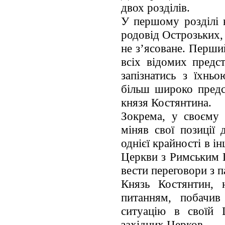
двох розділів.
У першому розділі 
родовід Острозьких,
не з’ясоване. Перши
всіх відомих предс
запізнатись з їхнь
більш широко предс
князя Костянтина.
Зокрема, у своєму 
міняв свої позиції 
однієї крайності в і
Церкви з Римським 
вести переговори з 
Князь Костянтин, 
питанням, побачив
ситуацію в своїй 
західних Церков.