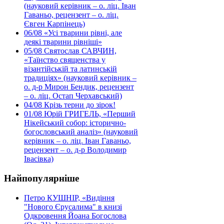
(науковий керівник – о. ліц. Іван
Гаваньо, рецензент – о. ліц.
Євген Карпінець)
06/08
«Усі тварини рівні, але
деякі тварини рівніші»
05/08
Святослав САВЧИН,
«Таїнство священства у
візантійській та латинській
традиціях» (науковий керівник –
о. д-р Мирон Бендик, рецензент
– о. ліц. Остап Черхавський)
04/08
Крізь терни до зірок!
01/08
Юрій ГРИГЕЛЬ, «Перший
Нікейський собор: історично-
богословський аналіз» (науковий
керівник – о. ліц. Іван Гаваньо,
рецензент – о. д-р Володимир
Івасівка)
Найпопулярніше
Петро КУШНІР, «Видіння
"Нового Єрусалима" в книзі
Одкровення Йоана Богослова