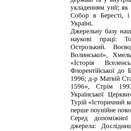
укладенням унії; як
Собор в Бересті, і
Україні.
Джерельну базу наш
наукові праці: 
Острозький. Воєв
Волинської», Хмел
«Історія Вселен
Флорентійської до Б
1996; д-р Матвій Ст
1596», Стрім 199
Української Церкви
Турій «Історичний ко
перше поунійне поко
Серед допоміжної 
джерела: Дослідниц