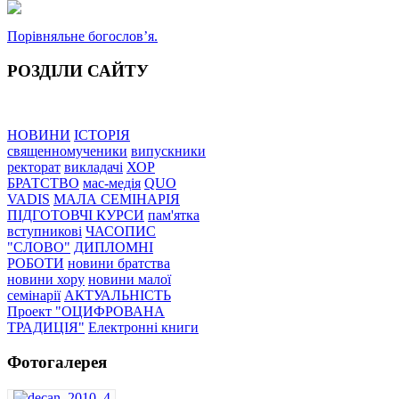
Порівняльне богословʼя.
РОЗДІЛИ САЙТУ
НОВИНИ
ІСТОРІЯ
священномученики
випускники
ректорат
викладачі
ХОР
БРАТСТВО
мас-медія
QUO
VADIS
МАЛА СЕМІНАРІЯ
ПІДГОТОВЧІ КУРСИ
пам'ятка
вступникові
ЧАСОПИС
"СЛОВО"
ДИПЛОМНІ
РОБОТИ
новини братства
новини хору
новини малої
семінарії
АКТУАЛЬНІСТЬ
Проект "ОЦИФРОВАНА
ТРАДИЦІЯ"
Електронні книги
Фотогалерея