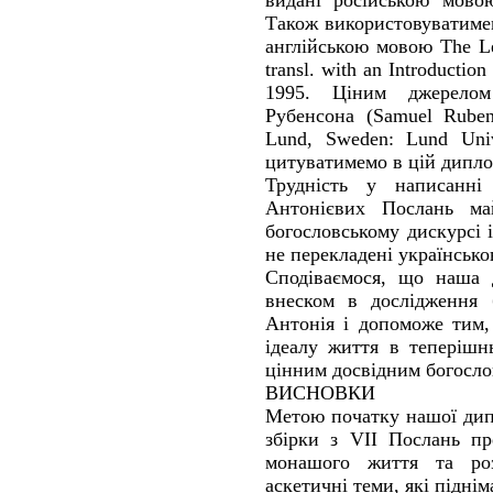
видані російською мово
Також використовуватиме
англійською мовою The Let
transl. with an Introductio
1995. Ціним джерелом
Рубенсона (Samuel Ruben
Lund, Sweden: Lund Univ
цитуватимемо в цій дипло
Трудність у написанн
Антонієвих Послань ма
богословському дискурсі 
не перекладені українськ
Сподіваємося, що наша 
внеском в дослідження 
Антонія і допоможе тим,
ідеалу життя в теперішн
цінним досвідним богосло
ВИСНОВКИ
Метою початку нашої дипл
збірки з VII Послань пр
монашого життя та роз
аскетичні теми, які піднім