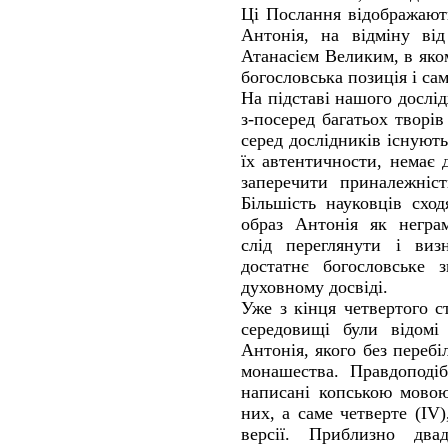
Ці Послання відображають
Антонія, на відміну від
Атанасієм Великим, в яко
богословська позиція і сам
На підставі нашого дослі
з-посеред багатьох творі
серед дослідників існуют
їх автентичности, немає 
заперечити приналежніст
Більшість науковців схо
образ Антонія як неграм
слід переглянути і ви
достатнє богословське 
духовному досвіді.
Уже з кінця четвертого 
середовищі були відомі
Антонія, якого без переб
монашества. Правдоподіб
написані копською мовою
них, а саме четверте (ІV)
версії. Приблизно двад