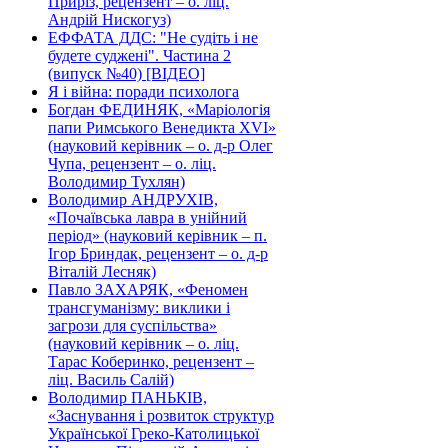
Приріз, рецензент – о. ліц.
Андрій Нискогуз)
ЕФФАТА ДДС: "Не судіть і не
будете суджені". Частина 2
(випуск №40) [ВІДЕО]
Я і війна: поради психолога
Богдан ФЕДИНЯК, «Маріологія
папи Римського Венедикта XVI»
(науковий керівник – о. д-р Олег
Чупа, рецензент – о. ліц.
Володимир Тухлян)
Володимир АНДРУХІВ,
«Почаївська лавра в унійний
період» (науковий керівник – п.
Ігор Бриндак, рецензент – о. д-р
Віталій Лесняк)
Павло ЗАХАРЯК, «Феномен
трансгуманізму: виклики і
загрози для суспільства»
(науковий керівник – о. ліц.
Тарас Коберинко, рецензент –
ліц. Василь Салій)
Володимир ПАНЬКІВ,
«Заснування і розвиток структур
Української Греко-Католицької