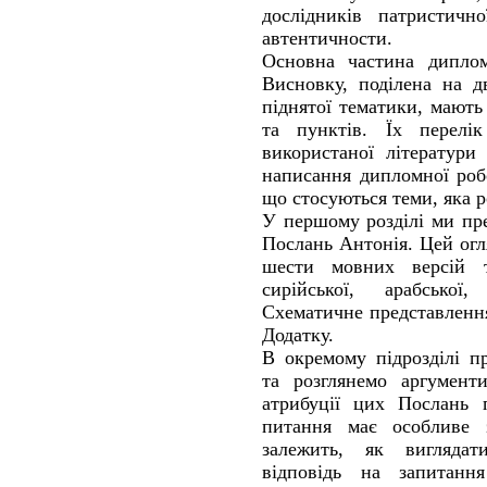
дослідників патристичн
автентичности.
Основна частина диплом
Висновку, поділена на д
піднятої тематики, мають 
та пунктів. Їх перелі
використаної літератури
написання дипломної роб
що стосуються теми, яка р
У першому розділі ми пре
Послань Антонія. Цей огл
шести мовних версій те
сирійської, арабської
Схематичне представлення
Додатку.
В окремому підрозділі п
та розглянемо аргумент
атрибуції цих Послань 
питання має особливе 
залежить, як виглядат
відповідь на запитан