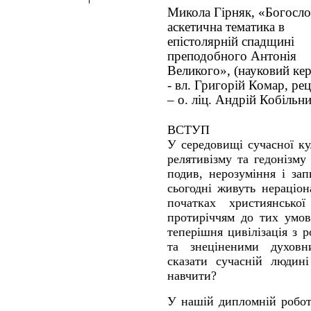
Микола Гірняк, «Богосло
аскетична тематика в
епістолярній спадщині
преподобного Антонія
Великого», (науковий ке
- вл. Григорій Комар, ре
– о. ліц. Андрій Кобільни
ВСТУП
У середовищі сучасної ку
релятивізму та гедонізм
подив, нерозуміння і зап
сьогодні живуть нераціо
початках християнськ
протиріччям до тих умов
теперішня цивілізація з
та знеціненими духов
сказати сучасній людин
навчити?
У нашій дипломній робот