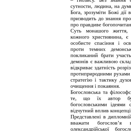
– гнозису. Без знання с
сутности, людина, на дум
Бога, зрозуміти Божі дії 
призводить до знання про 
про правдиве богопочитан
Суть монашого життя, 
кожного християнина, є
особисте спасіння і ос
проти темних демонсь
покликаний брати участь
демонів є важливою скла
відкриває здатність розрі
протиприродними рухами д
стратегію і тактику духо
очищення і покаяння.
Богословська та філософ
те, що їх автор бу
богословськими ідеями 
відчутний вплив концепці
Представлені в дипломні
вважати богослов’я 
олександрійської бого