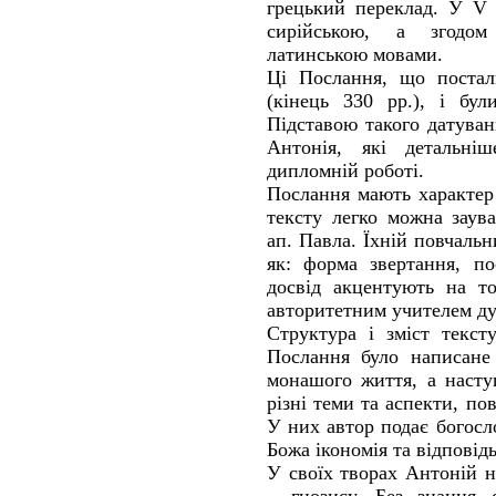
грецький переклад. У V 
сирійською, а згодом
латинською мовами.
Ці Послання, що постал
(кінець 330 рр.), і бул
Підставою такого датуванн
Антонія, які детальн
дипломній роботі.
Послання мають характер п
тексту легко можна заув
ап. Павла. Їхній повчальн
як: форма звертання, п
досвід акцентують на т
авторитетним учителем ду
Структура і зміст текст
Послання було написане
монашого життя, а насту
різні теми та аспекти, по
У них автор подає богосл
Божа ікономія та відповід
У своїх творах Антоній 