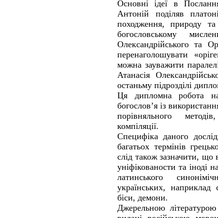
Основні ідеї в Посланн
Антоній поділяв платон
походження, природу та
богословському мисл
Олександрійського та Ор
перенаголошувати «оріге
можна зауважити паралелі
Атанасія Олександрійськ
останьму підрозділі дипло
Ця дипломна робота на
богослов’я із використанн
порівняльного методі
компіляції.
Специфіка даного дослід
багатьох термінів грець
слід також зазначити, що 
уніфікованости та іноді н
латинського синоніміч
українських, наприклад с
біси, демони.
Джерельною літературою