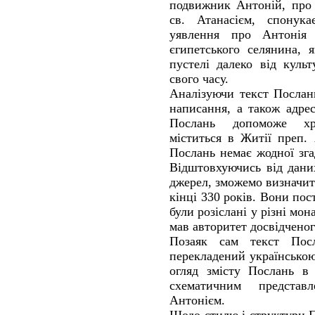
подвижник Антоній, про 
св. Атанасієм, спонука
уявлення про Антонія 
єгипетського селянина, 
пустелі далеко від куль
свого часу.
Аналізуючи текст Послан
написання, а також адре
Послань допоможе хр
міститься в Житії преп.
Послань немає жодної зга
Відштовхуючись від дани
джерел, зможемо визначит
кінці 330 років. Вони пос
були розіслані у різні мо
мав авторитет досвідченог
Позаяк сам текст По
перекладений українсько
огляд змісту Послань в
схематичним представ
Антонієм.