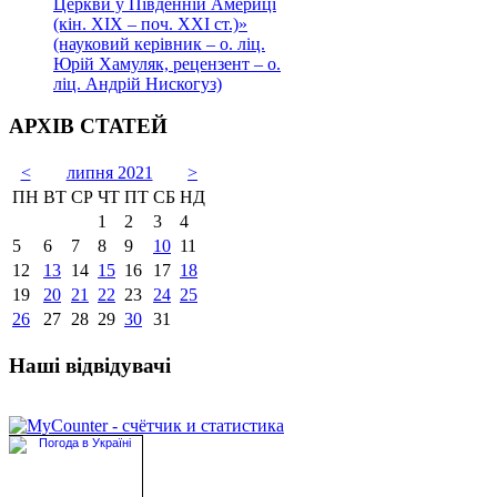
Церкви у Південній Америці
(кін. ХІХ – поч. ХХІ ст.)»
(науковий керівник – о. ліц.
Юрій Хамуляк, рецензент – о.
ліц. Андрій Нискогуз)
АРХІВ СТАТЕЙ
<
липня 2021
>
ПН
ВТ
СР
ЧТ
ПТ
СБ
НД
1
2
3
4
5
6
7
8
9
10
11
12
13
14
15
16
17
18
19
20
21
22
23
24
25
26
27
28
29
30
31
Наші відвідувачі