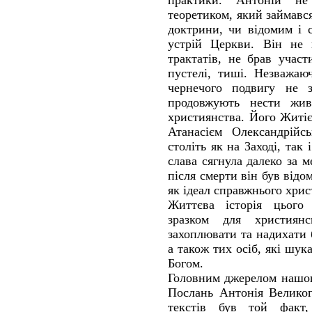
практики. Антоній не
теоретиком, який займав
доктрини, чи відомим і 
устрій Церкви. Він не 
трактатів, не брав учас
пустелі, тиші. Незважаю
чернечого подвигу не з
продовжують нести живе
християнства. Його Житі
Атанасієм Олександрійс
століть як на Заході, так 
слава сягнула далеко за м
після смерти він був відо
як ідеал справжнього хрис
Життєва історія цього
зразком для християнс
захоплювати та надихати 
а також тих осіб, які шук
Богом.
Головним джерелом нашог
Послань Антонія Велико
текстів був той факт,