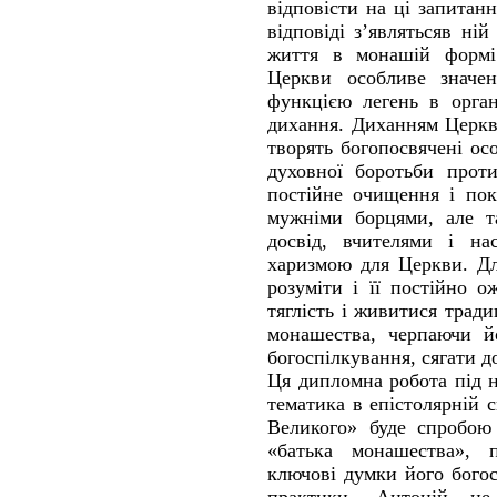
відповісти на ці запитанн
відповіді з’являтьсяв ні
життя в монашій формі
Церкви особливе значе
функцією легень в орган
дихання. Диханням Церкв
творять богопосвячені ос
духовної боротьби прот
постійне очищення і пок
мужніми борцями, але т
досвід, вчителями і н
харизмою для Церкви. Д
розуміти і її постійно 
тяглість і живитися трад
монашества, черпаючи йо
богоспілкування, сягати д
Ця дипломна робота під 
тематика в епістолярній
Великого» буде спробою
«батька монашества», п
ключові думки його богос