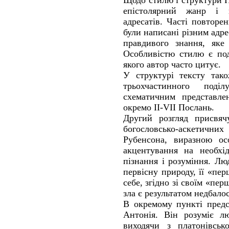
Щодо стилю і структури П
епістолярний жанр і 
адресатів. Часті повторе
були написані різним адр
правдивого знання, яке
Особливістю стилю є под
якого автор часто цитує.
У структурі тексту так
трьохчастинного под
схематичним представле
окремо ІІ-VII Послань.
Другий розгляд присвяч
богословсько-аскетични
Рубенсона, виразною ос
акцентування на необхід
пізнання і розуміння. Лю
первісну природу, її «пе
себе, згідно зі своїм «пер
зла є результатом недбало
В окремому пункті предс
Антонія. Він розуміє л
виходячи з платонівськ