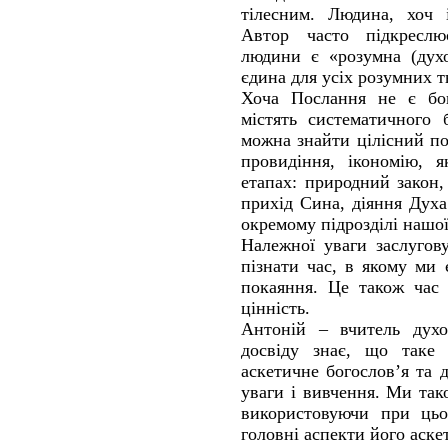
тілесним. Людина, хоч і
Автор часто підкресл
людини є «розумна (духо
єдина для усіх розумних т
Хоча Послання не є бог
містять систематичного 
можна знайти цілісний п
провидіння, ікономію, я
етапах: природний закон,
прихід Сина, діяння Духа
окремому підрозділі нашої
Належної уваги заслугов
пізнати час, в якому ми 
покаяння. Це також час 
цінність.
Антоній – вчитель духо
досвіду знає, що таке 
аскетичне богослов’я та 
уваги і вивчення. Ми так
використовуючи при цьо
головні аспекти його аске