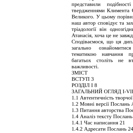
представили подібнос
твердженнями Климента О
Великого. У цьому порівн
наш автор сповідує та за
тріадології він однозгі
Атанасія, хоча це не завжд
Сподіваємося, що ця дип
загально ознайомитися
тематикою навчання п
багатьох століть не вт
важливості.
ЗМІСТ
ВСТУП 3
РОЗДІЛ І 8
ЗАГАЛЬНИЙ ОГЛЯД I-VI
1.1 Автентичність творчо
1.2 Мовні версії Послань 
1.3 Питання авторства По
1.4 Аналіз тексту Послань
1.4.1 Час написання 21
1.4.2 Адресати Послань 2