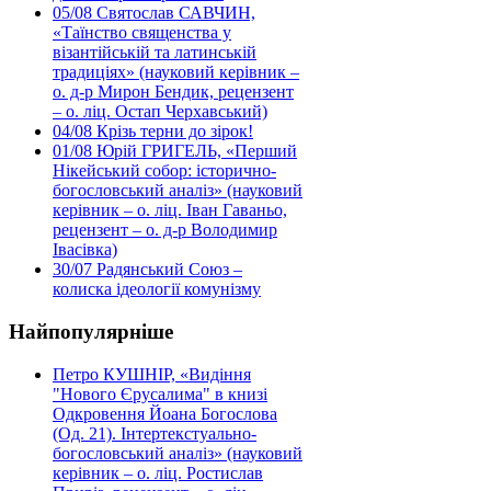
05/08
Святослав САВЧИН,
«Таїнство священства у
візантійській та латинській
традиціях» (науковий керівник –
о. д-р Мирон Бендик, рецензент
– о. ліц. Остап Черхавський)
04/08
Крізь терни до зірок!
01/08
Юрій ГРИГЕЛЬ, «Перший
Нікейський собор: історично-
богословський аналіз» (науковий
керівник – о. ліц. Іван Гаваньо,
рецензент – о. д-р Володимир
Івасівка)
30/07
Радянський Союз –
колиска ідеології комунізму
Найпопулярніше
Петро КУШНІР, «Видіння
"Нового Єрусалима" в книзі
Одкровення Йоана Богослова
(Од. 21). Інтертекстуально-
богословський аналіз» (науковий
керівник – о. ліц. Ростислав